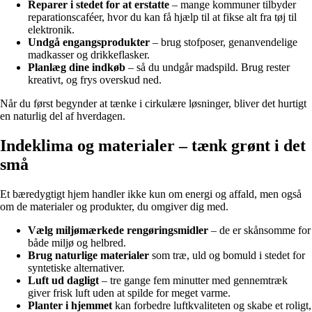
Reparer i stedet for at erstatte
– mange kommuner tilbyder
reparationscaféer, hvor du kan få hjælp til at fikse alt fra tøj til
elektronik.
Undgå engangsprodukter
– brug stofposer, genanvendelige
madkasser og drikkeflasker.
Planlæg dine indkøb
– så du undgår madspild. Brug rester
kreativt, og frys overskud ned.
Når du først begynder at tænke i cirkulære løsninger, bliver det hurtigt
en naturlig del af hverdagen.
Indeklima og materialer – tænk grønt i det
små
Et bæredygtigt hjem handler ikke kun om energi og affald, men også
om de materialer og produkter, du omgiver dig med.
Vælg miljømærkede rengøringsmidler
– de er skånsomme for
både miljø og helbred.
Brug naturlige materialer
som træ, uld og bomuld i stedet for
syntetiske alternativer.
Luft ud dagligt
– tre gange fem minutter med gennemtræk
giver frisk luft uden at spilde for meget varme.
Planter i hjemmet
kan forbedre luftkvaliteten og skabe et roligt,