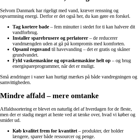
Selvom Danmark har rigeligt med vand, kræver rensning og
opvarmning energi. Derfor er det også her, du kan gøre en forskel.
Tag kortere bade
– fem minutter i stedet for ti kan halvere dit
vandforbrug.
Installer sparebrusere og perlatorer
– de reducerer
vandmængden uden at gå på kompromis med komforten.
Opsaml regnvand
til havevanding – det er gratis og skåner
grundvandet.
Fyld vaskemaskine og opvaskemaskine helt op
– og brug
energispareprogrammer, når det er muligt.
Små ændringer i vaner kan hurtigt mærkes på både vandregningen og
samvittigheden.
Mindre affald – mere omtanke
Affaldssortering er blevet en naturlig del af hverdagen for de fleste,
men der er stadig meget at hente ved at tænke over, hvad vi køber og
smider ud.
Køb kvalitet frem for kvantitet
– produkter, der holder
længere, sparer både ressourcer og penge.