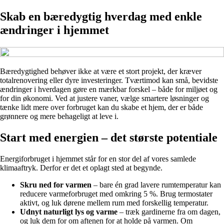
Skab en bæredygtig hverdag med enkle
ændringer i hjemmet
Bæredygtighed behøver ikke at være et stort projekt, der kræver
totalrenovering eller dyre investeringer. Tværtimod kan små, bevidste
ændringer i hverdagen gøre en mærkbar forskel – både for miljøet og
for din økonomi. Ved at justere vaner, vælge smartere løsninger og
tænke lidt mere over forbruget kan du skabe et hjem, der er både
grønnere og mere behageligt at leve i.
Start med energien – det største potentiale
Energiforbruget i hjemmet står for en stor del af vores samlede
klimaaftryk. Derfor er det et oplagt sted at begynde.
Skru ned for varmen
– bare én grad lavere rumtemperatur kan
reducere varmeforbruget med omkring 5 %. Brug termostater
aktivt, og luk dørene mellem rum med forskellig temperatur.
Udnyt naturligt lys og varme
– træk gardinerne fra om dagen,
og luk dem for om aftenen for at holde på varmen. Om