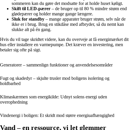
sommeren kan du gøre det modsatte for at holde huset køligt.
Skift til LED-pærer
– de bruger op til 80 % mindre strøm end
glødepærer og holder mange gange længere.
Sluk for standby
– mange apparater bruger strøm, selv når de
ikke er i brug. Brug en stikdåse med afbryder, så du nemt kan
slukke alt på én gang.
Hvis du vil tage skridtet videre, kan du overveje at få energimærket dit
hus eller installere en varmepumpe. Det kræver en investering, men
betaler sig ofte på sigt.
Generatorer – sammenlign funktioner og anvendelsesområder
Fugt og skadedyr – skjulte trusler mod boligens isolering og
holdbarhed
Klimaskærmen som energikilde: Udnyt solens energi uden
overophedning
Vindenergi i boligen: Et skridt mod større energiuafhængighed
Vand – en ressource, vi let glemmer