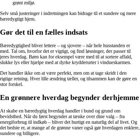
grønt miljø.
Selv små justeringer i indretningen kan bidrage til et sundere og mere
bæredygtigt hjem.
Gør det til en fælles indsats
Bæredygtighed bliver lettere – og sjovere – når hele husstanden er
med. Tal om, hvorfor det er vigtigt, og find løsninger, der passer til
jeres hverdag. Børn kan for eksempel være med til at sortere affald,
slukke lys eller hjælpe med at dyrke krydderurter i vindueskarmen.
Det handler ikke om at være perfekt, men om at tage skridt i den
rigtige retning. Hver lille ændring tæller, og tilsammen kan de gøre en
stor forskel.
En grønnere hverdag begynder derhjemme
At skabe en bæredygtig hverdag handler i bund og grund om
bevidsthed. Når du først begynder at tænke over dine valg – fra
energiforbrug til indkøb – bliver det hurtigt en naturlig del af livet. Og
det bedste er, at mange af de grønne vaner også gør hverdagen enklere,
sundere og billigere.