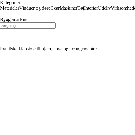
Kategorier
Materialer
Vinduer og døre
Gear
Maskiner
Tøj
Interiør
Udeliv
Virksomhed
Byggemaskinen
Praktiske klapstole til hjem, have og arrangementer