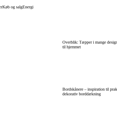
er
Køb og salg
Energi
Overblik: Tæpper i mange designs
til hjemmet
Bordskånere – inspiration til prak
dekorativ borddækning