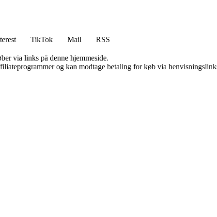
terest
TikTok
Mail
RSS
 køber via links på denne hjemmeside.
affiliateprogrammer og kan modtage betaling for køb via henvisningslinks