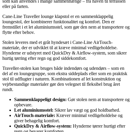
som kan anvendes i mange sammenhænge – fra haven til terrassen
eller på farten.
Cane-Line Traveller lounge klapstol er en sammenklappelig
loungestol, der kombinerer funktionalitet og komfort. Den er
fremstillet i et let aluminiumsstel, som gør den nem at transportere og
flytte efter behov.
Stolen leveres med et gråt hyndesæt i Cane-Line AirTouch-
materiale, der er udviklet til at kræve minimal vedligeholdelse.
Hynderne er udstyret med QuickDry & Airflow-system, som sikrer
hurtig tørring efter regn og god siddekomfort.
Traveller-stolen kan bruges både indendørs og udendørs – som en
del af en loungegruppe, som ekstra siddeplads eller som en praktisk
stol til udflugter i naturen. Kombinationen af let konstruktion og
vejrbestandige materialer gør den velegnet til fleksibel brug året
rundt.
Sammenklappeligt design:
Gør stolen nem at transportere og
opbevare.
Let aluminiumsstel:
Sikrer lav vægt og god holdbarhed.
AirTouch-materiale:
Kræver minimal vedligeholdelse og
giver behagelig komfort.
QuickDry & Airflow-system:
Hynderne tørrer hurtigt efter
regn og bevarer komforten.