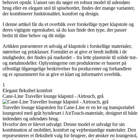
behovet opstår. Uanset om du søger en robust model til udendørs
brug eller en elegant stol til spisebordet, findes der mange varianter,
der kombinerer funktionalitet, komfort og design.
I denne artikel får du et overblik over forskellige typer klapstole og
deres vigtigste egenskaber, så du kan finde den type, der passer
bedst til dine behov og dit miljø.
Artiklen præsenterer et udvalg af klapstole i forskellige materialer,
størrelser og prisklasser. Formålet er at give et bredt indblik i de
muligheder, der findes på markedet – fra lette plaststole til solide træ-
og metalmodeller. Oplysningerne om produkterne er baseret på
offentligt tilgængelige beskrivelser fra producenter og forhandlere
og er opsummeret for at give et klart og informativt overblik.
1
Elegant fleksibel komfort
Cane-Line Traveller lounge klapstol - Airtouch, grå
Traveller lounge klapstolen fra Cane-Line er en let og transportabel
loungestol med gråt hyndesæt i AirTouch-materiale, designet til både
indendørs og udendørs brug.
Hvorfor den er blevet udvalgt: Denne model er udvalgt for sin
kombination af mobilitet, komfort og vejrbestandige materialer. Den
repræsenterer et fleksibelt valg for brugere, der ønsker en loungestol,