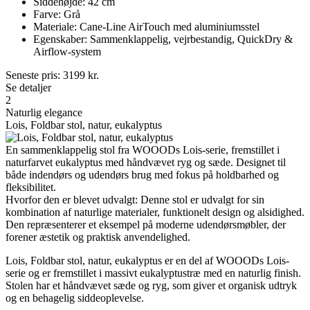
Siddehøjde: 42 cm
Farve: Grå
Materiale: Cane-Line AirTouch med aluminiumsstel
Egenskaber: Sammenklappelig, vejrbestandig, QuickDry &
Airflow-system
Seneste pris:
3199
kr.
Se detaljer
2
Naturlig elegance
Lois, Foldbar stol, natur, eukalyptus
En sammenklappelig stol fra WOOODs Lois-serie, fremstillet i
naturfarvet eukalyptus med håndvævet ryg og sæde. Designet til
både indendørs og udendørs brug med fokus på holdbarhed og
fleksibilitet.
Hvorfor den er blevet udvalgt: Denne stol er udvalgt for sin
kombination af naturlige materialer, funktionelt design og alsidighed.
Den repræsenterer et eksempel på moderne udendørsmøbler, der
forener æstetik og praktisk anvendelighed.
Lois, Foldbar stol, natur, eukalyptus er en del af WOOODs Lois-
serie og er fremstillet i massivt eukalyptustræ med en naturlig finish.
Stolen har et håndvævet sæde og ryg, som giver et organisk udtryk
og en behagelig siddeoplevelse.