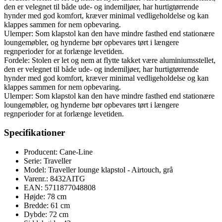
den er velegnet til både ude- og indemiljøer, har hurtigtørrende
hynder med god komfort, kræver minimal vedligeholdelse og kan
klappes sammen for nem opbevaring.
Ulemper: Som klapstol kan den have mindre fasthed end stationære
loungemøbler, og hynderne bør opbevares tørt i længere
regnperioder for at forlænge levetiden.
Fordele: Stolen er let og nem at flytte takket være aluminiumsstellet,
den er velegnet til både ude- og indemiljøer, har hurtigtørrende
hynder med god komfort, kræver minimal vedligeholdelse og kan
klappes sammen for nem opbevaring.
Ulemper: Som klapstol kan den have mindre fasthed end stationære
loungemøbler, og hynderne bør opbevares tørt i længere
regnperioder for at forlænge levetiden.
Specifikationer
Producent: Cane-Line
Serie: Traveller
Model: Traveller lounge klapstol - Airtouch, grå
Varenr.: 8432AITG
EAN: 5711877048808
Højde: 78 cm
Bredde: 61 cm
Dybde: 72 cm