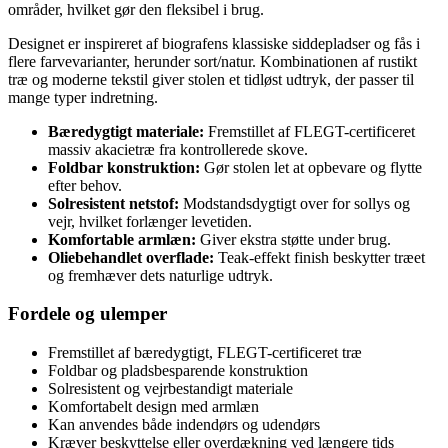
områder, hvilket gør den fleksibel i brug.
Designet er inspireret af biografens klassiske siddepladser og fås i
flere farvevarianter, herunder sort/natur. Kombinationen af rustikt
træ og moderne tekstil giver stolen et tidløst udtryk, der passer til
mange typer indretning.
Bæredygtigt materiale:
Fremstillet af FLEGT-certificeret
massiv akacietræ fra kontrollerede skove.
Foldbar konstruktion:
Gør stolen let at opbevare og flytte
efter behov.
Solresistent netstof:
Modstandsdygtigt over for sollys og
vejr, hvilket forlænger levetiden.
Komfortable armlæn:
Giver ekstra støtte under brug.
Oliebehandlet overflade:
Teak-effekt finish beskytter træet
og fremhæver dets naturlige udtryk.
Fordele og ulemper
Fremstillet af bæredygtigt, FLEGT-certificeret træ
Foldbar og pladsbesparende konstruktion
Solresistent og vejrbestandigt materiale
Komfortabelt design med armlæn
Kan anvendes både indendørs og udendørs
Kræver beskyttelse eller overdækning ved længere tids