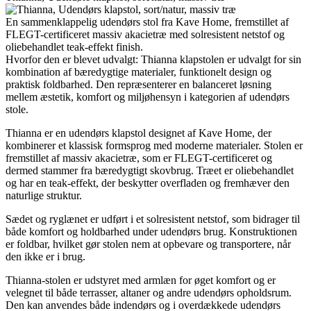
En sammenklappelig udendørs stol fra Kave Home, fremstillet af
FLEGT-certificeret massiv akacietræ med solresistent netstof og
oliebehandlet teak-effekt finish.
Hvorfor den er blevet udvalgt: Thianna klapstolen er udvalgt for sin
kombination af bæredygtige materialer, funktionelt design og
praktisk foldbarhed. Den repræsenterer en balanceret løsning
mellem æstetik, komfort og miljøhensyn i kategorien af udendørs
stole.
Thianna er en udendørs klapstol designet af Kave Home, der
kombinerer et klassisk formsprog med moderne materialer. Stolen er
fremstillet af massiv akacietræ, som er FLEGT-certificeret og
dermed stammer fra bæredygtigt skovbrug. Træet er oliebehandlet
og har en teak-effekt, der beskytter overfladen og fremhæver den
naturlige struktur.
Sædet og ryglænet er udført i et solresistent netstof, som bidrager til
både komfort og holdbarhed under udendørs brug. Konstruktionen
er foldbar, hvilket gør stolen nem at opbevare og transportere, når
den ikke er i brug.
Thianna-stolen er udstyret med armlæn for øget komfort og er
velegnet til både terrasser, altaner og andre udendørs opholdsrum.
Den kan anvendes både indendørs og i overdækkede udendørs