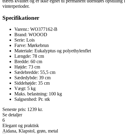
træets kvalitet og er ikke egnet til permanent udendørs opstilling i
vinterperioder.
Specifikationer
Varenr.: WO377162-B
Brand: WOOOD
Serie: Lois
Farve: Mørkebrun
Materiale: Eukalyptus og polyethylenflet
Længde: 78 cm
Bredde: 60 cm
Højde: 73 cm
Sædebredde: 55,5 cm
Sædedybde: 39 cm
Siddehøjde: 35 cm
Vægt: 5 kg
Maks. belastning: 100 kg
Salgsenhed: Pr. stk
Seneste pris:
1239
kr.
Se detaljer
6
Elegant og praktisk
Aidana, Klapstol, grøn, metal