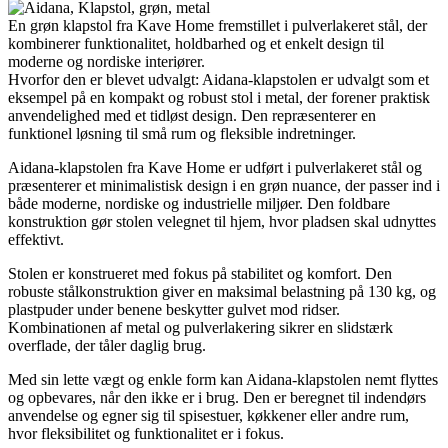
En grøn klapstol fra Kave Home fremstillet i pulverlakeret stål, der
kombinerer funktionalitet, holdbarhed og et enkelt design til
moderne og nordiske interiører.
Hvorfor den er blevet udvalgt: Aidana-klapstolen er udvalgt som et
eksempel på en kompakt og robust stol i metal, der forener praktisk
anvendelighed med et tidløst design. Den repræsenterer en
funktionel løsning til små rum og fleksible indretninger.
Aidana-klapstolen fra Kave Home er udført i pulverlakeret stål og
præsenterer et minimalistisk design i en grøn nuance, der passer ind i
både moderne, nordiske og industrielle miljøer. Den foldbare
konstruktion gør stolen velegnet til hjem, hvor pladsen skal udnyttes
effektivt.
Stolen er konstrueret med fokus på stabilitet og komfort. Den
robuste stålkonstruktion giver en maksimal belastning på 130 kg, og
plastpuder under benene beskytter gulvet mod ridser.
Kombinationen af metal og pulverlakering sikrer en slidstærk
overflade, der tåler daglig brug.
Med sin lette vægt og enkle form kan Aidana-klapstolen nemt flyttes
og opbevares, når den ikke er i brug. Den er beregnet til indendørs
anvendelse og egner sig til spisestuer, køkkener eller andre rum,
hvor fleksibilitet og funktionalitet er i fokus.