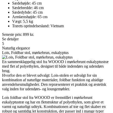
Sædehøjde: 45 cm
Sædebredde: 46 cm
Sædedybde: 45 cm
Armlænshøjde: 65 cm
Vægt: 5,5 kg
Træets oprindelsesland: Vietnam
Seneste pris:
899
kr.
Se detaljer
5
Naturlig elegance
Lois, Foldbar stol, mørkebrun, eukalyptus
En sammenklappelig stol fra WOOOD i mørkebrunt eukalyptustræ
med flet af polyethylen, designet til både indendørs og udendørs
brug.
Hvorfor den er blevet udvalgt: Lois-stolen er udvalgt for sin
kombination af naturlige materialer, foldbar funktion og alsidige
anvendelsesmuligheder. Den repræsenterer et praktisk og æstetisk
valg inden for udendørs- og loungemøbler.
Lois foldbar stol fra WOOOD er fremstillet i mørkebrunt
eukalyptustræ og har en fletstruktur af polyethylen, som giver et
varmt og naturligt udtryk. Kombinationen af træ og flet skaber en
robust og samtidig let konstruktion, der passer ind i mange typer