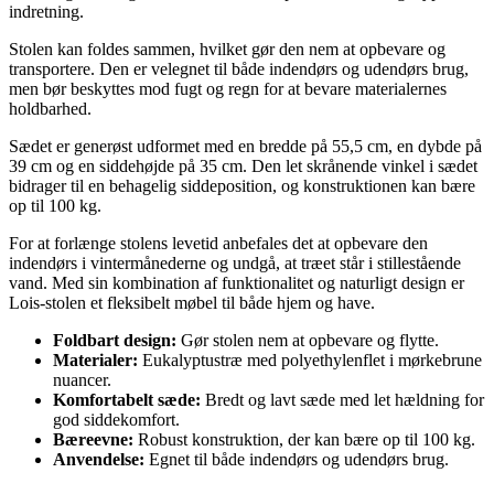
indretning.
Stolen kan foldes sammen, hvilket gør den nem at opbevare og
transportere. Den er velegnet til både indendørs og udendørs brug,
men bør beskyttes mod fugt og regn for at bevare materialernes
holdbarhed.
Sædet er generøst udformet med en bredde på 55,5 cm, en dybde på
39 cm og en siddehøjde på 35 cm. Den let skrånende vinkel i sædet
bidrager til en behagelig siddeposition, og konstruktionen kan bære
op til 100 kg.
For at forlænge stolens levetid anbefales det at opbevare den
indendørs i vintermånederne og undgå, at træet står i stillestående
vand. Med sin kombination af funktionalitet og naturligt design er
Lois-stolen et fleksibelt møbel til både hjem og have.
Foldbart design:
Gør stolen nem at opbevare og flytte.
Materialer:
Eukalyptustræ med polyethylenflet i mørkebrune
nuancer.
Komfortabelt sæde:
Bredt og lavt sæde med let hældning for
god siddekomfort.
Bæreevne:
Robust konstruktion, der kan bære op til 100 kg.
Anvendelse:
Egnet til både indendørs og udendørs brug.