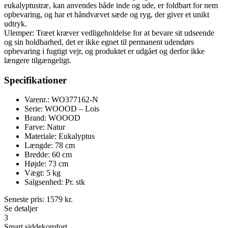
eukalyptustræ, kan anvendes både inde og ude, er foldbart for nem
opbevaring, og har et håndvævet sæde og ryg, der giver et unikt
udtryk.
Ulemper: Træet kræver vedligeholdelse for at bevare sit udseende
og sin holdbarhed, det er ikke egnet til permanent udendørs
opbevaring i fugtigt vejr, og produktet er udgået og derfor ikke
længere tilgængeligt.
Specifikationer
Varenr.: WO377162-N
Serie: WOOOD – Lois
Brand: WOOOD
Farve: Natur
Materiale: Eukalyptus
Længde: 78 cm
Bredde: 60 cm
Højde: 73 cm
Vægt: 5 kg
Salgsenhed: Pr. stk
Seneste pris:
1579
kr.
Se detaljer
3
Smart siddekomfort