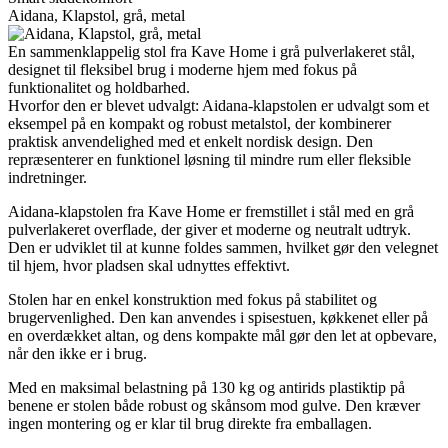
Aidana, Klapstol, grå, metal
En sammenklappelig stol fra Kave Home i grå pulverlakeret stål,
designet til fleksibel brug i moderne hjem med fokus på
funktionalitet og holdbarhed.
Hvorfor den er blevet udvalgt: Aidana-klapstolen er udvalgt som et
eksempel på en kompakt og robust metalstol, der kombinerer
praktisk anvendelighed med et enkelt nordisk design. Den
repræsenterer en funktionel løsning til mindre rum eller fleksible
indretninger.
Aidana-klapstolen fra Kave Home er fremstillet i stål med en grå
pulverlakeret overflade, der giver et moderne og neutralt udtryk.
Den er udviklet til at kunne foldes sammen, hvilket gør den velegnet
til hjem, hvor pladsen skal udnyttes effektivt.
Stolen har en enkel konstruktion med fokus på stabilitet og
brugervenlighed. Den kan anvendes i spisestuen, køkkenet eller på
en overdækket altan, og dens kompakte mål gør den let at opbevare,
når den ikke er i brug.
Med en maksimal belastning på 130 kg og antirids plastiktip på
benene er stolen både robust og skånsom mod gulve. Den kræver
ingen montering og er klar til brug direkte fra emballagen.