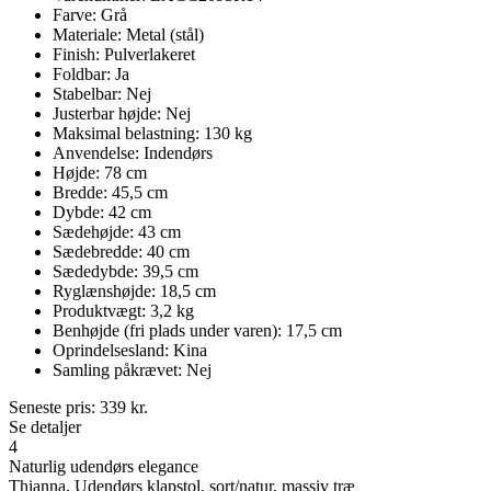
Farve: Grå
Materiale: Metal (stål)
Finish: Pulverlakeret
Foldbar: Ja
Stabelbar: Nej
Justerbar højde: Nej
Maksimal belastning: 130 kg
Anvendelse: Indendørs
Højde: 78 cm
Bredde: 45,5 cm
Dybde: 42 cm
Sædehøjde: 43 cm
Sædebredde: 40 cm
Sædedybde: 39,5 cm
Ryglænshøjde: 18,5 cm
Produktvægt: 3,2 kg
Benhøjde (fri plads under varen): 17,5 cm
Oprindelsesland: Kina
Samling påkrævet: Nej
Seneste pris:
339
kr.
Se detaljer
4
Naturlig udendørs elegance
Thianna, Udendørs klapstol, sort/natur, massiv træ