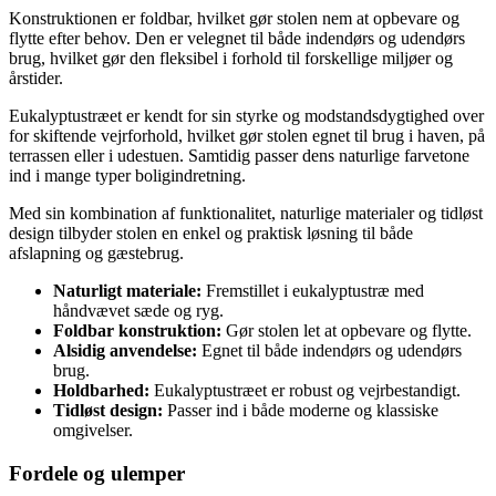
Konstruktionen er foldbar, hvilket gør stolen nem at opbevare og
flytte efter behov. Den er velegnet til både indendørs og udendørs
brug, hvilket gør den fleksibel i forhold til forskellige miljøer og
årstider.
Eukalyptustræet er kendt for sin styrke og modstandsdygtighed over
for skiftende vejrforhold, hvilket gør stolen egnet til brug i haven, på
terrassen eller i udestuen. Samtidig passer dens naturlige farvetone
ind i mange typer boligindretning.
Med sin kombination af funktionalitet, naturlige materialer og tidløst
design tilbyder stolen en enkel og praktisk løsning til både
afslapning og gæstebrug.
Naturligt materiale:
Fremstillet i eukalyptustræ med
håndvævet sæde og ryg.
Foldbar konstruktion:
Gør stolen let at opbevare og flytte.
Alsidig anvendelse:
Egnet til både indendørs og udendørs
brug.
Holdbarhed:
Eukalyptustræet er robust og vejrbestandigt.
Tidløst design:
Passer ind i både moderne og klassiske
omgivelser.
Fordele og ulemper