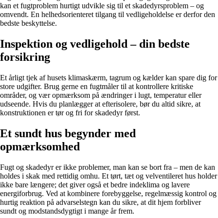
kan et fugtproblem hurtigt udvikle sig til et skadedyrsproblem – og
omvendt. En helhedsorienteret tilgang til vedligeholdelse er derfor den
bedste beskyttelse.
Inspektion og vedligehold – din bedste
forsikring
Et årligt tjek af husets klimaskærm, tagrum og kælder kan spare dig for
store udgifter. Brug gerne en fugtmåler til at kontrollere kritiske
områder, og vær opmærksom på ændringer i lugt, temperatur eller
udseende. Hvis du planlægger at efterisolere, bør du altid sikre, at
konstruktionen er tør og fri for skadedyr først.
Et sundt hus begynder med
opmærksomhed
Fugt og skadedyr er ikke problemer, man kan se bort fra – men de kan
holdes i skak med rettidig omhu. Et tørt, tæt og velventileret hus holder
ikke bare længere; det giver også et bedre indeklima og lavere
energiforbrug. Ved at kombinere forebyggelse, regelmæssig kontrol og
hurtig reaktion på advarselstegn kan du sikre, at dit hjem forbliver
sundt og modstandsdygtigt i mange år frem.