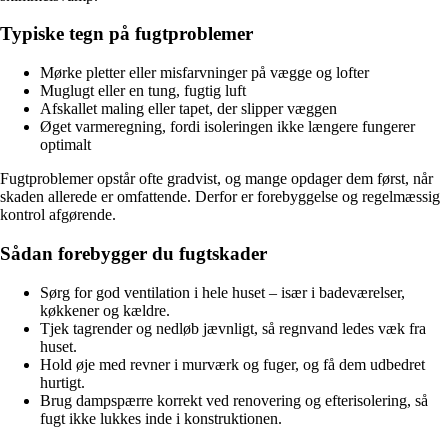
Typiske tegn på fugtproblemer
Mørke pletter eller misfarvninger på vægge og lofter
Muglugt eller en tung, fugtig luft
Afskallet maling eller tapet, der slipper væggen
Øget varmeregning, fordi isoleringen ikke længere fungerer
optimalt
Fugtproblemer opstår ofte gradvist, og mange opdager dem først, når
skaden allerede er omfattende. Derfor er forebyggelse og regelmæssig
kontrol afgørende.
Sådan forebygger du fugtskader
Sørg for god ventilation i hele huset – især i badeværelser,
køkkener og kældre.
Tjek tagrender og nedløb jævnligt, så regnvand ledes væk fra
huset.
Hold øje med revner i murværk og fuger, og få dem udbedret
hurtigt.
Brug dampspærre korrekt ved renovering og efterisolering, så
fugt ikke lukkes inde i konstruktionen.