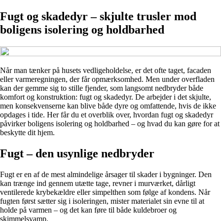
Fugt og skadedyr – skjulte trusler mod
boligens isolering og holdbarhed
Når man tænker på husets vedligeholdelse, er det ofte taget, facaden
eller varmeregningen, der får opmærksomhed. Men under overfladen
kan der gemme sig to stille fjender, som langsomt nedbryder både
komfort og konstruktion: fugt og skadedyr. De arbejder i det skjulte,
men konsekvenserne kan blive både dyre og omfattende, hvis de ikke
opdages i tide. Her får du et overblik over, hvordan fugt og skadedyr
påvirker boligens isolering og holdbarhed – og hvad du kan gøre for at
beskytte dit hjem.
Fugt – den usynlige nedbryder
Fugt er en af de mest almindelige årsager til skader i bygninger. Den
kan trænge ind gennem utætte tage, revner i murværket, dårligt
ventilerede krybekældre eller simpelthen som følge af kondens. Når
fugten først sætter sig i isoleringen, mister materialet sin evne til at
holde på varmen – og det kan føre til både kuldebroer og
skimmelsvamp.