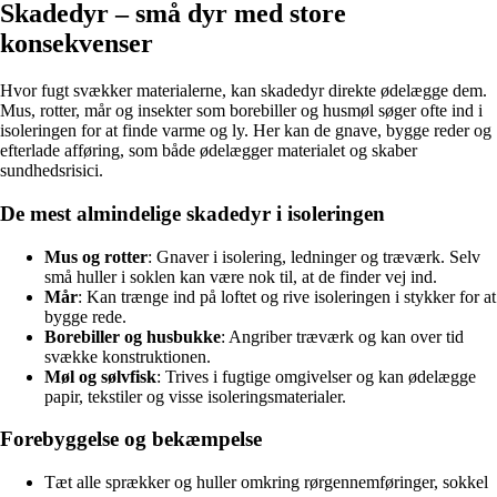
Skadedyr – små dyr med store
konsekvenser
Hvor fugt svækker materialerne, kan skadedyr direkte ødelægge dem.
Mus, rotter, mår og insekter som borebiller og husmøl søger ofte ind i
isoleringen for at finde varme og ly. Her kan de gnave, bygge reder og
efterlade afføring, som både ødelægger materialet og skaber
sundhedsrisici.
De mest almindelige skadedyr i isoleringen
Mus og rotter
: Gnaver i isolering, ledninger og træværk. Selv
små huller i soklen kan være nok til, at de finder vej ind.
Mår
: Kan trænge ind på loftet og rive isoleringen i stykker for at
bygge rede.
Borebiller og husbukke
: Angriber træværk og kan over tid
svække konstruktionen.
Møl og sølvfisk
: Trives i fugtige omgivelser og kan ødelægge
papir, tekstiler og visse isoleringsmaterialer.
Forebyggelse og bekæmpelse
Tæt alle sprækker og huller omkring rørgennemføringer, sokkel