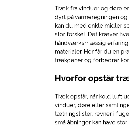
Træk fra vinduer og døre er
dyrt på varmeregningen og 
kan du med enkle midler s
stor forskel. Det kræver hv
håndværksmæssig erfaring –
materialer. Her får du en pr
trækgener og forbedrer kom
Hvorfor opstår tr
Træk opstår, når kold luft
vinduer, døre eller samling
tætningslister, revner i fug
små åbninger kan have stor 