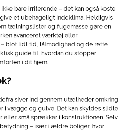
 ikke bare irriterende – det kan også koste
give et ubehageligt indeklima. Heldigvis
om tætningslister og fugemasse gøre en
erken avanceret værktøj eller
 blot lidt tid, tålmodighed og de rette
aktisk guide til, hvordan du stopper
forten i dit hjem.
æk?
 udefra siver ind gennem utætheder omkring
er i vægge og gulve. Det kan skyldes slidte
er eller små sprækker i konstruktionen. Selv
betydning – især i ældre boliger, hvor