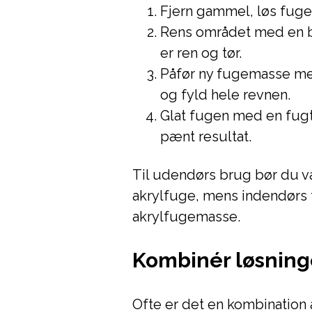
Fjern gammel, løs fug
Rens området med en bø
er ren og tør.
Påfør ny fugemasse me
og fyld hele revnen.
Glat fugen med en fugti
pænt resultat.
Til udendørs brug bør du væ
akrylfuge, mens indendørs 
akrylfugemasse.
Kombinér løsninge
Ofte er det en kombination 