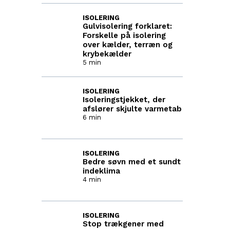
ISOLERING
Gulvisolering forklaret:
Forskelle på isolering
over kælder, terræn og
krybekælder
5 min
ISOLERING
Isoleringstjekket, der
afslører skjulte varmetab
6 min
ISOLERING
Bedre søvn med et sundt
indeklima
4 min
ISOLERING
Stop trækgener med