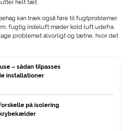
utter helt tæt.
behag kan træk også føre til fugtproblemer
m, fugtig indeluft møder kold luft udefra.
 tage problemet alvorligt og tætne, hvor det
huse – sådan tilpasses
e installationer
Forskelle på isolering
 krybekælder