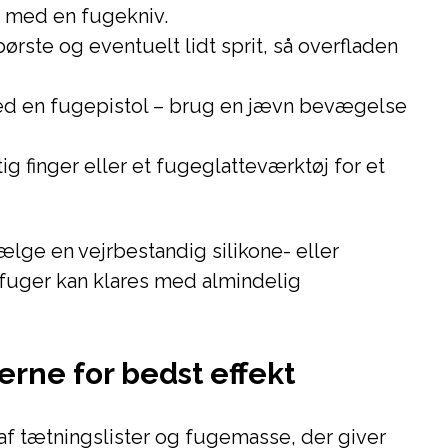
e med en fugekniv.
rste og eventuelt lidt sprit, så overfladen
d en fugepistol – brug en jævn bevægelse
g finger eller et fugeglatteværktøj for et
lge en vejrbestandig silikone- eller
fuger kan klares med almindelig
rne for bedst effekt
af tætningslister og fugemasse, der giver