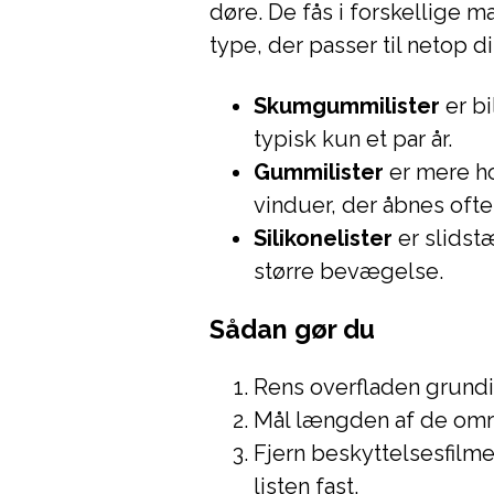
døre. De fås i forskellige m
type, der passer til netop di
Skumgummilister
er b
typisk kun et par år.
Gummilister
er mere ho
vinduer, der åbnes ofte
Silikonelister
er slidst
større bevægelse.
Sådan gør du
Rens overfladen grundig
Mål længden af de område
Fjern beskyttelsesfilm
listen fast.