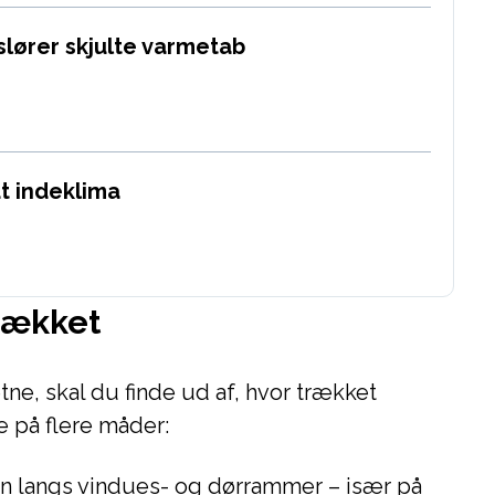
fslører skjulte varmetab
t indeklima
trækket
tne, skal du finde ud af, hvor trækket
e på flere måder:
n langs vindues- og dørrammer – især på