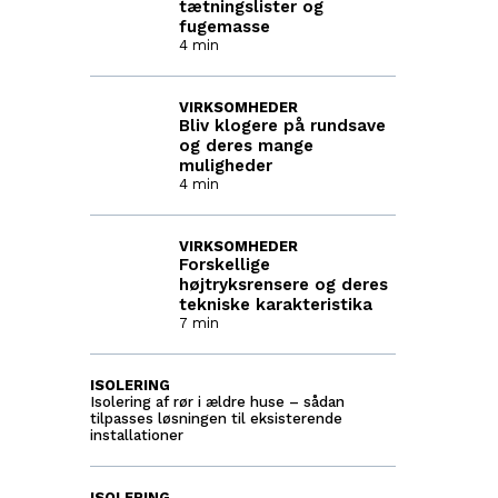
tætningslister og
fugemasse
4 min
VIRKSOMHEDER
Bliv klogere på rundsave
og deres mange
muligheder
4 min
VIRKSOMHEDER
Forskellige
højtryksrensere og deres
tekniske karakteristika
7 min
ISOLERING
Isolering af rør i ældre huse – sådan
tilpasses løsningen til eksisterende
installationer
ISOLERING