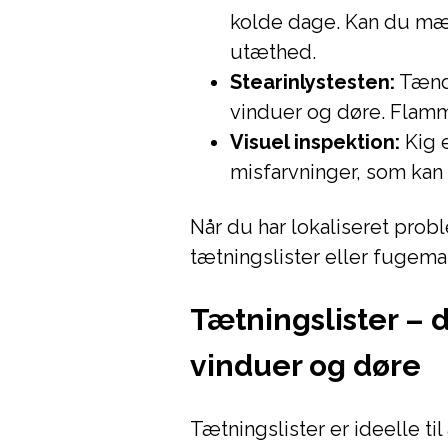
kolde dage. Kan du mær
utæthed.
Stearinlystesten:
Tænd 
vinduer og døre. Flamm
Visuel inspektion:
Kig e
misfarvninger, som kan a
Når du har lokaliseret prob
tætningslister eller fugem
Tætningslister – d
vinduer og døre
Tætningslister er ideelle t