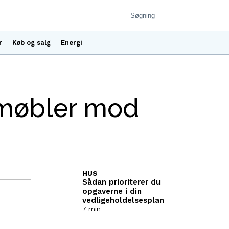
r
Køb og salg
Energi
 møbler mod
HUS
Sådan prioriterer du
opgaverne i din
vedligeholdelsesplan
7 min