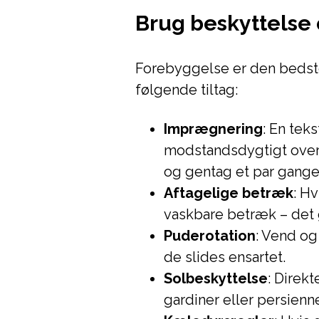
Brug beskyttelse
Forebyggelse er den bedste
følgende tiltag:
Imprægnering
: En tek
modstandsdygtigt over 
og gentag et par gange
Aftagelige betræk
: H
vaskbare betræk – det 
Puderotation
: Vend og
de slides ensartet.
Solbeskyttelse
: Direkt
gardiner eller persienn