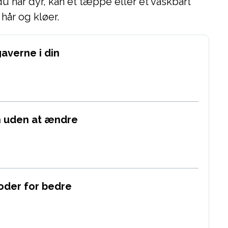
du har dyr, kan et tæppe eller et vaskbart
hår og kløer.
averne i din
n uden at ændre
oder for bedre