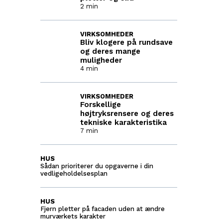
2 min
VIRKSOMHEDER
Bliv klogere på rundsave
og deres mange
muligheder
4 min
VIRKSOMHEDER
Forskellige
højtryksrensere og deres
tekniske karakteristika
7 min
HUS
Sådan prioriterer du opgaverne i din
vedligeholdelsesplan
HUS
Fjern pletter på facaden uden at ændre
murværkets karakter