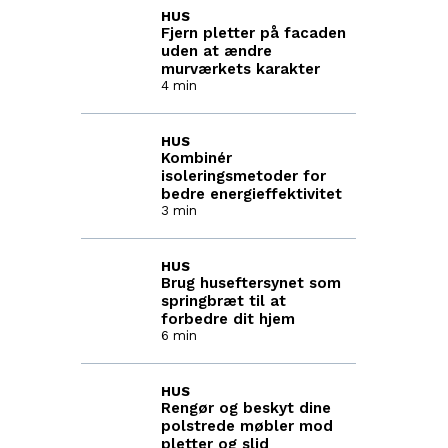
HUS
Fjern pletter på facaden
uden at ændre
murværkets karakter
4 min
HUS
Kombinér
isoleringsmetoder for
bedre energieffektivitet
3 min
HUS
Brug huseftersynet som
springbræt til at
forbedre dit hjem
6 min
HUS
Rengør og beskyt dine
polstrede møbler mod
pletter og slid