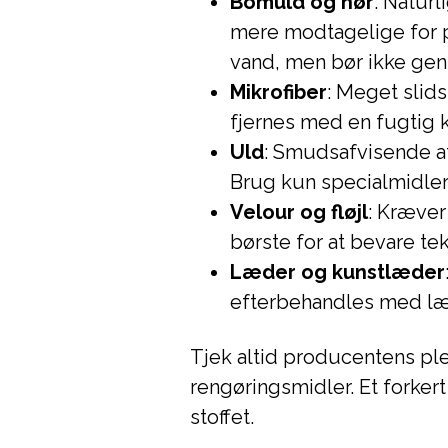
Bomuld og hør
: Naturl
mere modtagelige for p
vand, men bør ikke g
Mikrofiber
: Meget slids
fjernes med en fugtig 
Uld
: Smudsafvisende a
Brug kun specialmidler 
Velour og fløjl
: Kræver
børste for at bevare te
Læder og kunstlæder
efterbehandles med læd
Tjek altid producentens pl
rengøringsmidler. Et forker
stoffet.