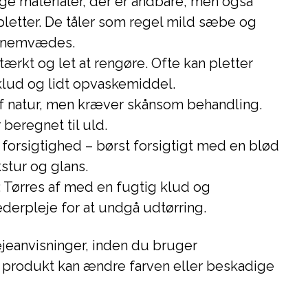
ige materialer, der er åndbare, men også
letter. De tåler som regel mild sæbe og
ennemvædes.
tærkt og let at rengøre. Ofte kan pletter
klud og lidt opvaskemiddel.
f natur, men kræver skånsom behandling.
beregnet til uld.
 forsigtighed – børst forsigtigt med en blød
kstur og glans.
: Tørres af med en fugtig klud og
erpleje for at undgå udtørring.
ejeanvisninger, inden du bruger
t produkt kan ændre farven eller beskadige