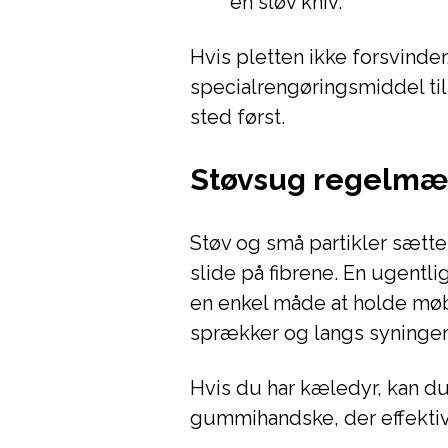
en sløv kniv.
Hvis pletten ikke forsvinde
specialrengøringsmiddel til
sted først.
Støvsug regelmæ
Støv og små partikler sætter
slide på fibrene. En ugent
en enkel måde at holde mø
sprækker og langs syninger,
Hvis du har kæledyr, kan d
gummihandske, der effektivt