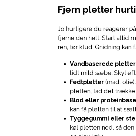
Fjern pletter hurt
Jo hurtigere du reagerer på 
fjerne den helt. Start altid 
ren, tør klud. Gnidning kan f
Vandbaserede pletter
lidt mild sæbe. Skyl ef
Fedtpletter
(mad, olie)
pletten, lad det trække
Blod eller proteinbas
kan få pletten til at sæt
Tyggegummi eller ste
køl pletten ned, så den 