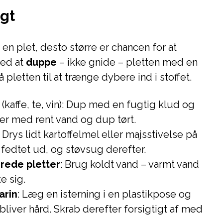
igt
en plet, desto større er chancen for at
med at
duppe
– ikke gnide – pletten med en
å pletten til at trænge dybere ind i stoffet.
(kaffe, te, vin): Dup med en fugtig klud og
ter med rent vand og dup tørt.
: Drys lidt kartoffelmel eller majsstivelse på
 fedtet ud, og støvsug derefter.
erede pletter
: Brug koldt vand – varmt vand
te sig.
arin
: Læg en isterning i en plastikpose og
bliver hård. Skrab derefter forsigtigt af med