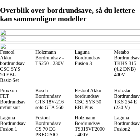
Overblik over bordrundsave, så du lettere
kan sammenligne modeller
Festool
Holzmann
Laguna
Metabo
Akku
Bordrundsav -
Bordrundsav
Bordrundsav
bordrundsav
TS250 - 230V
Fusion 3
TKHS 315
CSC SYS
(4,2 DNB)
50 EBI-
400V
Basic-Set
Proxxon
Bosch
Festool Akku
Holzstar
FET
Bordrundsav
bordrundsav
Bordrundsav
Bordrundsav
GTS 18V-216
CSC SYS 50
TKS 254 E
m/fint snit
solo GTA 560
EBI-Plus
(230 V)
Laguna
Festool
Holzmann
Laguna
Bordrundsav
Bordrundsav
Bordrundsav -
Bordrundsav
Fusion 1
CS 70 EG
TS315VF2000
Fusion2
PRECISIO
- 400V