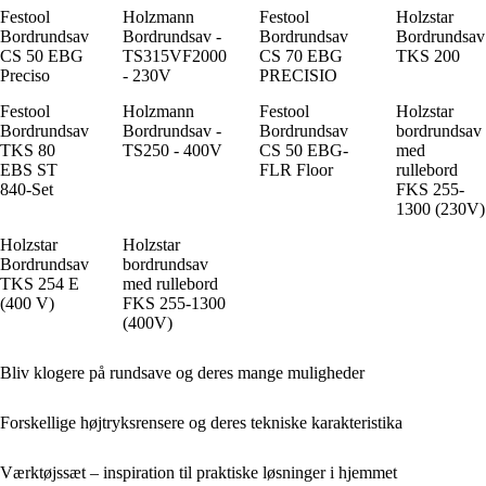
Festool
Holzmann
Festool
Holzstar
Bordrundsav
Bordrundsav -
Bordrundsav
Bordrundsav
CS 50 EBG
TS315VF2000
CS 70 EBG
TKS 200
Preciso
- 230V
PRECISIO
Festool
Holzmann
Festool
Holzstar
Bordrundsav
Bordrundsav -
Bordrundsav
bordrundsav
TKS 80
TS250 - 400V
CS 50 EBG-
med
EBS ST
FLR Floor
rullebord
840-Set
FKS 255-
1300 (230V)
Holzstar
Holzstar
Bordrundsav
bordrundsav
TKS 254 E
med rullebord
(400 V)
FKS 255-1300
(400V)
Bliv klogere på rundsave og deres mange muligheder
Forskellige højtryksrensere og deres tekniske karakteristika
Værktøjssæt – inspiration til praktiske løsninger i hjemmet