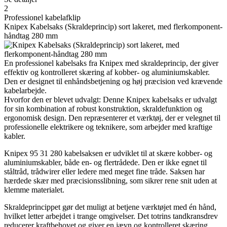
2
Professionel kabelafklip
Knipex Kabelsaks (Skraldeprincip) sort lakeret, med flerkomponent-
håndtag 280 mm
En professionel kabelsaks fra Knipex med skraldeprincip, der giver
effektiv og kontrolleret skæring af kobber- og aluminiumskabler.
Den er designet til enhåndsbetjening og høj præcision ved krævende
kabelarbejde.
Hvorfor den er blevet udvalgt: Denne Knipex kabelsaks er udvalgt
for sin kombination af robust konstruktion, skraldefunktion og
ergonomisk design. Den repræsenterer et værktøj, der er velegnet til
professionelle elektrikere og teknikere, som arbejder med kraftige
kabler.
Knipex 95 31 280 kabelsaksen er udviklet til at skære kobber- og
aluminiumskabler, både en- og flertrådede. Den er ikke egnet til
ståltråd, trådwirer eller ledere med meget fine tråde. Saksen har
hærdede skær med præcisionsslibning, som sikrer rene snit uden at
klemme materialet.
Skraldeprincippet gør det muligt at betjene værktøjet med én hånd,
hvilket letter arbejdet i trange omgivelser. Det totrins tandkransdrev
reducerer kraftbehovet og giver en jævn og kontrolleret skæring.