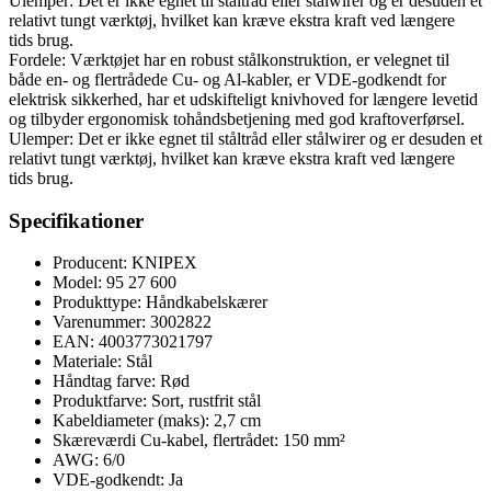
Ulemper: Det er ikke egnet til ståltråd eller stålwirer og er desuden et
relativt tungt værktøj, hvilket kan kræve ekstra kraft ved længere
tids brug.
Fordele: Værktøjet har en robust stålkonstruktion, er velegnet til
både en- og flertrådede Cu- og Al-kabler, er VDE-godkendt for
elektrisk sikkerhed, har et udskifteligt knivhoved for længere levetid
og tilbyder ergonomisk tohåndsbetjening med god kraftoverførsel.
Ulemper: Det er ikke egnet til ståltråd eller stålwirer og er desuden et
relativt tungt værktøj, hvilket kan kræve ekstra kraft ved længere
tids brug.
Specifikationer
Producent: KNIPEX
Model: 95 27 600
Produkttype: Håndkabelskærer
Varenummer: 3002822
EAN: 4003773021797
Materiale: Stål
Håndtag farve: Rød
Produktfarve: Sort, rustfrit stål
Kabeldiameter (maks): 2,7 cm
Skæreværdi Cu-kabel, flertrådet: 150 mm²
AWG: 6/0
VDE-godkendt: Ja