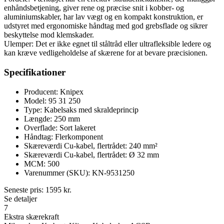
enhåndsbetjening, giver rene og præcise snit i kobber- og
aluminiumskabler, har lav vægt og en kompakt konstruktion, er
udstyret med ergonomiske håndtag med god grebsflade og sikrer
beskyttelse mod klemskader.
Ulemper: Det er ikke egnet til ståltråd eller ultrafleksible ledere og
kan kræve vedligeholdelse af skærene for at bevare præcisionen.
Specifikationer
Producent: Knipex
Model: 95 31 250
Type: Kabelsaks med skraldeprincip
Længde: 250 mm
Overflade: Sort lakeret
Håndtag: Flerkomponent
Skæreværdi Cu-kabel, flertrådet: 240 mm²
Skæreværdi Cu-kabel, flertrådet: Ø 32 mm
MCM: 500
Varenummer (SKU): KN-9531250
Seneste pris:
1595
kr.
Se detaljer
7
Ekstra skærekraft