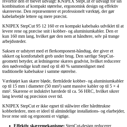
Hvorfor den er blevet udvalgt: KNIPEX StepCut er udvalgt for sin
kombination af kompakt størrelse, ergonomisk design og effektiv
skæreevne. Den repræsenterer et professionelt værktøj, der gør
kabelarbejde lettere og mere præcist.
KNIPEX StepCut 95 12 160 er en kompakt kabelsaks udviklet til at
levere rene og præcise snit i kobber- og aluminiumkabler. Den er
kun 160 mm lang, hvilket gør den nem at håndtere, selv på trange
arbejdssteder.
Saksen er udstyret med et flerkomponent-håndtag, der giver et
sikkert og komfortabelt greb under brug. Den særlige StepCut-
geometri betyder, at ledningerne skæres gradvist, hvilket reducerer
den nødvendige kraft med op til 40 % sammenlignet med
traditionelle kabelsakse i samme størrelse.
Værktøjet kan skære bløde, flertrådede kobber- og aluminiumkabler
op til 15 mm i diameter (50 mm²) samt massive kabler op til 5 × 4
mm². Skærene er induktivt hærdede til ca. 56 HRC, hvilket sikrer
lang levetid og præcision over tid.
KNIPEX StepCut er ikke egnet til stålwirer eller hårdttrukne
kobberledere, men er ideel til almindelige installations- og elarbejder,
hvor rene snit og ergonomi er vigtige.
Effektiv skæremekanisme:
StepCut-design reducerer