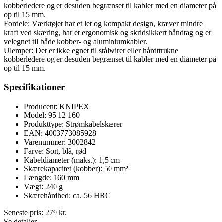
kobberledere og er desuden begrænset til kabler med en diameter på
op til 15 mm.
Fordele: Værktøjet har et let og kompakt design, kræver mindre
kraft ved skæring, har et ergonomisk og skridsikkert håndtag og er
velegnet til både kobber- og aluminiumkabler.
Ulemper: Det er ikke egnet til stålwirer eller hårdttrukne
kobberledere og er desuden begrænset til kabler med en diameter på
op til 15 mm.
Specifikationer
Producent: KNIPEX
Model: 95 12 160
Produkttype: Strømkabelskærer
EAN: 4003773085928
Varenummer: 3002842
Farve: Sort, blå, rød
Kabeldiameter (maks.): 1,5 cm
Skærekapacitet (kobber): 50 mm²
Længde: 160 mm
Vægt: 240 g
Skærehårdhed: ca. 56 HRC
Seneste pris:
279
kr.
Se detaljer