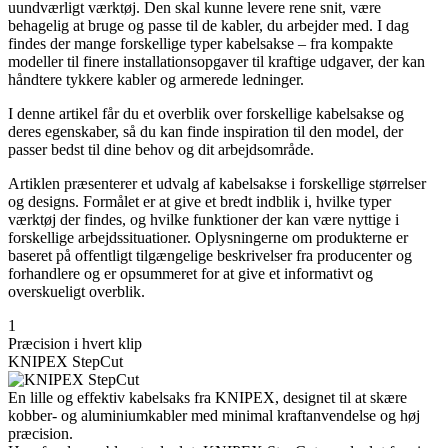
uundværligt værktøj. Den skal kunne levere rene snit, være
behagelig at bruge og passe til de kabler, du arbejder med. I dag
findes der mange forskellige typer kabelsakse – fra kompakte
modeller til finere installationsopgaver til kraftige udgaver, der kan
håndtere tykkere kabler og armerede ledninger.
I denne artikel får du et overblik over forskellige kabelsakse og
deres egenskaber, så du kan finde inspiration til den model, der
passer bedst til dine behov og dit arbejdsområde.
Artiklen præsenterer et udvalg af kabelsakse i forskellige størrelser
og designs. Formålet er at give et bredt indblik i, hvilke typer
værktøj der findes, og hvilke funktioner der kan være nyttige i
forskellige arbejdssituationer. Oplysningerne om produkterne er
baseret på offentligt tilgængelige beskrivelser fra producenter og
forhandlere og er opsummeret for at give et informativt og
overskueligt overblik.
1
Præcision i hvert klip
KNIPEX StepCut
En lille og effektiv kabelsaks fra KNIPEX, designet til at skære
kobber- og aluminiumkabler med minimal kraftanvendelse og høj
præcision.