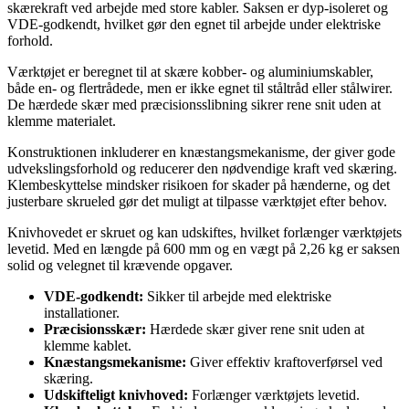
skærekraft ved arbejde med store kabler. Saksen er dyp-isoleret og
VDE-godkendt, hvilket gør den egnet til arbejde under elektriske
forhold.
Værktøjet er beregnet til at skære kobber- og aluminiumskabler,
både en- og flertrådede, men er ikke egnet til ståltråd eller stålwirer.
De hærdede skær med præcisionsslibning sikrer rene snit uden at
klemme materialet.
Konstruktionen inkluderer en knæstangsmekanisme, der giver gode
udvekslingsforhold og reducerer den nødvendige kraft ved skæring.
Klembeskyttelse mindsker risikoen for skader på hænderne, og det
justerbare skrueled gør det muligt at tilpasse værktøjet efter behov.
Knivhovedet er skruet og kan udskiftes, hvilket forlænger værktøjets
levetid. Med en længde på 600 mm og en vægt på 2,26 kg er saksen
solid og velegnet til krævende opgaver.
VDE-godkendt:
Sikker til arbejde med elektriske
installationer.
Præcisionsskær:
Hærdede skær giver rene snit uden at
klemme kablet.
Knæstangsmekanisme:
Giver effektiv kraftoverførsel ved
skæring.
Udskifteligt knivhoved:
Forlænger værktøjets levetid.