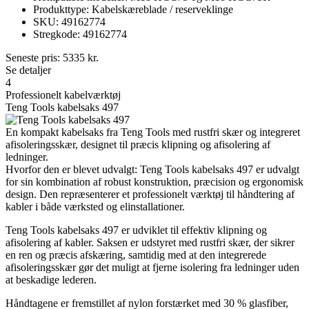
Produkttype: Kabelskæreblade / reserveklinge
SKU: 49162774
Stregkode: 49162774
Seneste pris:
5335
kr.
Se detaljer
4
Professionelt kabelværktøj
Teng Tools kabelsaks 497
En kompakt kabelsaks fra Teng Tools med rustfri skær og integreret
afisoleringsskær, designet til præcis klipning og afisolering af
ledninger.
Hvorfor den er blevet udvalgt: Teng Tools kabelsaks 497 er udvalgt
for sin kombination af robust konstruktion, præcision og ergonomisk
design. Den repræsenterer et professionelt værktøj til håndtering af
kabler i både værksted og elinstallationer.
Teng Tools kabelsaks 497 er udviklet til effektiv klipning og
afisolering af kabler. Saksen er udstyret med rustfri skær, der sikrer
en ren og præcis afskæring, samtidig med at den integrerede
afisoleringsskær gør det muligt at fjerne isolering fra ledninger uden
at beskadige lederen.
Håndtagene er fremstillet af nylon forstærket med 30 % glasfiber,