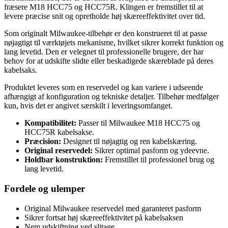
fræsere M18 HCC75 og HCC75R. Klingen er fremstillet til at
levere præcise snit og opretholde høj skæreeffektivitet over tid.
Som originalt Milwaukee-tilbehør er den konstrueret til at passe
nøjagtigt til værktøjets mekanisme, hvilket sikrer korrekt funktion og
lang levetid. Den er velegnet til professionelle brugere, der har
behov for at udskifte slidte eller beskadigede skæreblade på deres
kabelsaks.
Produktet leveres som en reservedel og kan variere i udseende
afhængigt af konfiguration og tekniske detaljer. Tilbehør medfølger
kun, hvis det er angivet særskilt i leveringsomfanget.
Kompatibilitet:
Passer til Milwaukee M18 HCC75 og
HCC75R kabelsakse.
Præcision:
Designet til nøjagtig og ren kabelskæring.
Original reservedel:
Sikrer optimal pasform og ydeevne.
Holdbar konstruktion:
Fremstillet til professionel brug og
lang levetid.
Fordele og ulemper
Original Milwaukee reservedel med garanteret pasform
Sikrer fortsat høj skæreeffektivitet på kabelsaksen
Nem udskiftning ved slitage