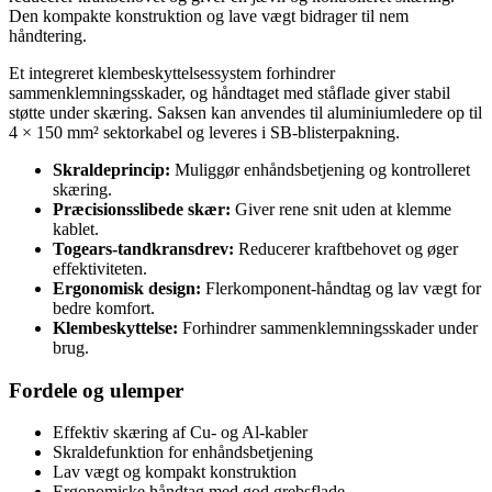
Den kompakte konstruktion og lave vægt bidrager til nem
håndtering.
Et integreret klembeskyttelsessystem forhindrer
sammenklemningsskader, og håndtaget med ståflade giver stabil
støtte under skæring. Saksen kan anvendes til aluminiumledere op til
4 × 150 mm² sektorkabel og leveres i SB-blisterpakning.
Skraldeprincip:
Muliggør enhåndsbetjening og kontrolleret
skæring.
Præcisionsslibede skær:
Giver rene snit uden at klemme
kablet.
Togears-tandkransdrev:
Reducerer kraftbehovet og øger
effektiviteten.
Ergonomisk design:
Flerkomponent-håndtag og lav vægt for
bedre komfort.
Klembeskyttelse:
Forhindrer sammenklemningsskader under
brug.
Fordele og ulemper
Effektiv skæring af Cu- og Al-kabler
Skraldefunktion for enhåndsbetjening
Lav vægt og kompakt konstruktion
Ergonomiske håndtag med god grebsflade