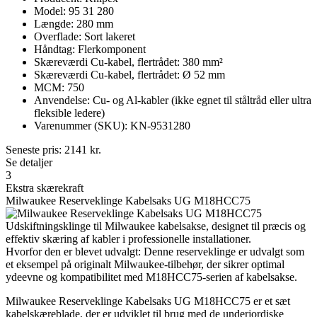
Model: 95 31 280
Længde: 280 mm
Overflade: Sort lakeret
Håndtag: Flerkomponent
Skæreværdi Cu-kabel, flertrådet: 380 mm²
Skæreværdi Cu-kabel, flertrådet: Ø 52 mm
MCM: 750
Anvendelse: Cu- og Al-kabler (ikke egnet til ståltråd eller ultra
fleksible ledere)
Varenummer (SKU): KN-9531280
Seneste pris:
2141
kr.
Se detaljer
3
Ekstra skærekraft
Milwaukee Reserveklinge Kabelsaks UG M18HCC75
Udskiftningsklinge til Milwaukee kabelsakse, designet til præcis og
effektiv skæring af kabler i professionelle installationer.
Hvorfor den er blevet udvalgt: Denne reserveklinge er udvalgt som
et eksempel på originalt Milwaukee-tilbehør, der sikrer optimal
ydeevne og kompatibilitet med M18HCC75-serien af kabelsakse.
Milwaukee Reserveklinge Kabelsaks UG M18HCC75 er et sæt
kabelskæreblade, der er udviklet til brug med de underjordiske