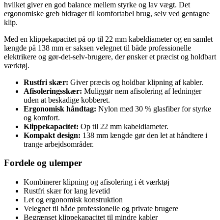
hvilket giver en god balance mellem styrke og lav vægt. Det
ergonomiske greb bidrager til komfortabel brug, selv ved gentagne
klip.
Med en klippekapacitet på op til 22 mm kabeldiameter og en samlet
længde på 138 mm er saksen velegnet til både professionelle
elektrikere og gør-det-selv-brugere, der ønsker et præcist og holdbart
værktøj.
Rustfri skær:
Giver præcis og holdbar klipning af kabler.
Afisoleringsskær:
Muliggør nem afisolering af ledninger
uden at beskadige kobberet.
Ergonomisk håndtag:
Nylon med 30 % glasfiber for styrke
og komfort.
Klippekapacitet:
Op til 22 mm kabeldiameter.
Kompakt design:
138 mm længde gør den let at håndtere i
trange arbejdsområder.
Fordele og ulemper
Kombinerer klipning og afisolering i ét værktøj
Rustfri skær for lang levetid
Let og ergonomisk konstruktion
Velegnet til både professionelle og private brugere
Begrænset klippekapacitet til mindre kabler