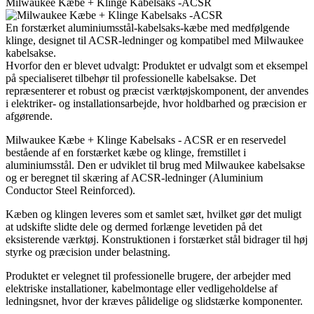
Milwaukee Kæbe + Klinge Kabelsaks -ACSR
En forstærket aluminiumsstål-kabelsaks-kæbe med medfølgende
klinge, designet til ACSR-ledninger og kompatibel med Milwaukee
kabelsakse.
Hvorfor den er blevet udvalgt: Produktet er udvalgt som et eksempel
på specialiseret tilbehør til professionelle kabelsakse. Det
repræsenterer et robust og præcist værktøjskomponent, der anvendes
i elektriker- og installationsarbejde, hvor holdbarhed og præcision er
afgørende.
Milwaukee Kæbe + Klinge Kabelsaks - ACSR er en reservedel
bestående af en forstærket kæbe og klinge, fremstillet i
aluminiumsstål. Den er udviklet til brug med Milwaukee kabelsakse
og er beregnet til skæring af ACSR-ledninger (Aluminium
Conductor Steel Reinforced).
Kæben og klingen leveres som et samlet sæt, hvilket gør det muligt
at udskifte slidte dele og dermed forlænge levetiden på det
eksisterende værktøj. Konstruktionen i forstærket stål bidrager til høj
styrke og præcision under belastning.
Produktet er velegnet til professionelle brugere, der arbejder med
elektriske installationer, kabelmontage eller vedligeholdelse af
ledningsnet, hvor der kræves pålidelige og slidstærke komponenter.