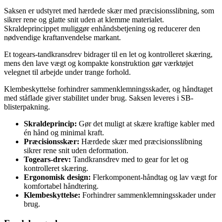
Saksen er udstyret med hærdede skær med præcisionsslibning, som
sikrer rene og glatte snit uden at klemme materialet.
Skraldeprincippet muliggør enhåndsbetjening og reducerer den
nødvendige kraftanvendelse markant.
Et togears-tandkransdrev bidrager til en let og kontrolleret skæring,
mens den lave vægt og kompakte konstruktion gør værktøjet
velegnet til arbejde under trange forhold.
Klembeskyttelse forhindrer sammenklemningsskader, og håndtaget
med ståflade giver stabilitet under brug. Saksen leveres i SB-
blisterpakning.
Skraldeprincip:
Gør det muligt at skære kraftige kabler med
én hånd og minimal kraft.
Præcisionsskær:
Hærdede skær med præcisionsslibning
sikrer rene snit uden deformation.
Togears-drev:
Tandkransdrev med to gear for let og
kontrolleret skæring.
Ergonomisk design:
Flerkomponent-håndtag og lav vægt for
komfortabel håndtering.
Klembeskyttelse:
Forhindrer sammenklemningsskader under
brug.