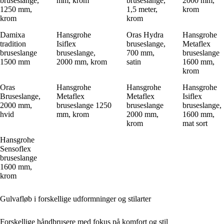
bruseslange,
mm, krom
bruseslange,
2000 mm,
1250 mm,
1,5 meter,
krom
krom
krom
Damixa
Hansgrohe
Oras Hydra
Hansgrohe
tradition
Isiflex
bruseslange,
Metaflex
bruseslange
bruseslange,
700 mm,
bruseslange
1500 mm
2000 mm, krom
satin
1600 mm,
krom
Oras
Hansgrohe
Hansgrohe
Hansgrohe
Bruseslange,
Metaflex
Metaflex
Isiflex
2000 mm,
bruseslange 1250
bruseslange
bruseslange,
hvid
mm, krom
2000 mm,
1600 mm,
krom
mat sort
Hansgrohe
Sensoflex
bruseslange
1600 mm,
krom
Gulvafløb i forskellige udformninger og stilarter
Forskellige håndbrusere med fokus på komfort og stil