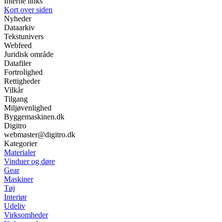
Interne links
Kort over siden
Nyheder
Dataarkiv
Tekstunivers
Webfeed
Juridisk område
Datafiler
Fortrolighed
Rettigheder
Vilkår
Tilgang
Miljøvenlighed
Byggemaskinen.dk
Digitro
webmaster@digitro.dk
Kategorier
Materialer
Vinduer og døre
Gear
Maskiner
Tøj
Interiør
Udeliv
Virksomheder