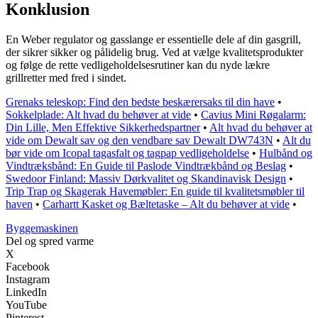
Konklusion
En Weber regulator og gasslange er essentielle dele af din gasgrill,
der sikrer sikker og pålidelig brug. Ved at vælge kvalitetsprodukter
og følge de rette vedligeholdelsesrutiner kan du nyde lækre
grillretter med fred i sindet.
Grenaks teleskop: Find den bedste beskærersaks til din have
•
Sokkelplade: Alt hvad du behøver at vide
•
Cavius Mini Røgalarm:
Din Lille, Men Effektive Sikkerhedspartner
•
Alt hvad du behøver at
vide om Dewalt sav og den vendbare sav Dewalt DW743N
•
Alt du
bør vide om Icopal tagasfalt og tagpap vedligeholdelse
•
Hulbånd og
Vindtræksbånd: En Guide til Paslode Vindtrækbånd og Beslag
•
Swedoor Finland: Massiv Dørkvalitet og Skandinavisk Design
•
Trip Trap og Skagerak Havemøbler: En guide til kvalitetsmøbler til
haven
•
Carhartt Kasket og Bæltetaske – Alt du behøver at vide
•
Byggemaskinen
Del og spred varme
X
Facebook
Instagram
LinkedIn
YouTube
Pinterest