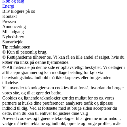
Køb og salg
Energi
Bliv klogere på os
Kontakt
Pressen
Annoncering
Min adgang
Nyhedsbrev
Samarbejde
Tip redaktionen
© Kun til personlig brug.
© Rettighederne tilhører os. Vi kan få en lille andel af salget, hvis du
køber via links på denne hjemmeside.
© Alt materiale på denne side er ophavsretligt beskyttet. Vi deltager i
affiliateprogrammer og kan modtage betaling for køb via
henvisningslinks. Indhold må ikke kopieres eller bruges uden
tilladelse.
Vi anvender teknologier som cookies til at forstå, hvordan du bruger
vores site, og til at gøre det bedre.
Cookies og lignende teknologier gør det muligt for os og vores
partnere at huske dine præferencer, analysere trafik og tilpasse
indhold til dig. Ved at fortsætte med at bruge siden accepterer du
dette, men du kan til enhver tid justere dine valg
Anvend cookies og lignende teknologier til at gemme information,
vælge målrettet reklame og indhold, oprette og bruge profiler, måle