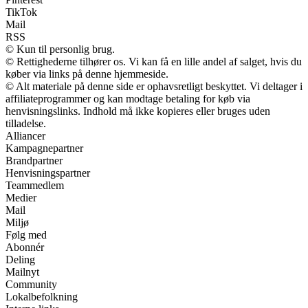
TikTok
Mail
RSS
© Kun til personlig brug.
© Rettighederne tilhører os. Vi kan få en lille andel af salget, hvis du
køber via links på denne hjemmeside.
© Alt materiale på denne side er ophavsretligt beskyttet. Vi deltager i
affiliateprogrammer og kan modtage betaling for køb via
henvisningslinks. Indhold må ikke kopieres eller bruges uden
tilladelse.
Alliancer
Kampagnepartner
Brandpartner
Henvisningspartner
Teammedlem
Medier
Mail
Miljø
Følg med
Abonnér
Deling
Mailnyt
Community
Lokalbefolkning