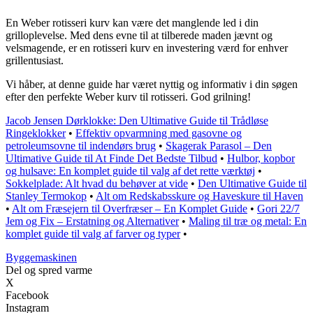
En Weber rotisseri kurv kan være det manglende led i din
grilloplevelse. Med dens evne til at tilberede maden jævnt og
velsmagende, er en rotisseri kurv en investering værd for enhver
grillentusiast.
Vi håber, at denne guide har været nyttig og informativ i din søgen
efter den perfekte Weber kurv til rotisseri. God grilning!
Jacob Jensen Dørklokke: Den Ultimative Guide til Trådløse
Ringeklokker
•
Effektiv opvarmning med gasovne og
petroleumsovne til indendørs brug
•
Skagerak Parasol – Den
Ultimative Guide til At Finde Det Bedste Tilbud
•
Hulbor, kopbor
og hulsave: En komplet guide til valg af det rette værktøj
•
Sokkelplade: Alt hvad du behøver at vide
•
Den Ultimative Guide til
Stanley Termokop
•
Alt om Redskabsskure og Haveskure til Haven
•
Alt om Fræsejern til Overfræser – En Komplet Guide
•
Gori 22/7
Jem og Fix – Erstatning og Alternativer
•
Maling til træ og metal: En
komplet guide til valg af farver og typer
•
Byggemaskinen
Del og spred varme
X
Facebook
Instagram