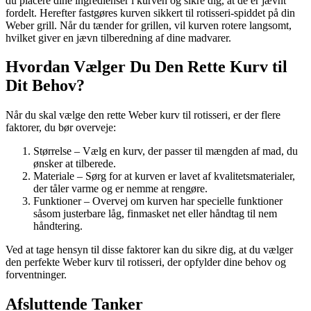
du placere dine ingredienser i kurven og sikre dig, at de er jævnt
fordelt. Herefter fastgøres kurven sikkert til rotisseri-spiddet på din
Weber grill. Når du tænder for grillen, vil kurven rotere langsomt,
hvilket giver en jævn tilberedning af dine madvarer.
Hvordan Vælger Du Den Rette Kurv til
Dit Behov?
Når du skal vælge den rette Weber kurv til rotisseri, er der flere
faktorer, du bør overveje:
Størrelse – Vælg en kurv, der passer til mængden af mad, du
ønsker at tilberede.
Materiale – Sørg for at kurven er lavet af kvalitetsmaterialer,
der tåler varme og er nemme at rengøre.
Funktioner – Overvej om kurven har specielle funktioner
såsom justerbare låg, finmasket net eller håndtag til nem
håndtering.
Ved at tage hensyn til disse faktorer kan du sikre dig, at du vælger
den perfekte Weber kurv til rotisseri, der opfylder dine behov og
forventninger.
Afsluttende Tanker