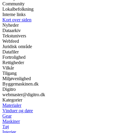
Community
Lokalbefolkning
Interne links
Kort over siden
Nyheder
Dataarkiv
Tekstunivers
Webfeed
Juridisk område
Datafiler
Fortrolighed
Rettigheder
Vilkår
Tilgang
Miljøvenlighed
Byggemaskinen.dk
Digitro
webmaster@digitro.dk
Kategorier
Materialer
Vinduer og døre
Gear
Maskiner
Tøj
Interiør