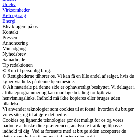
Udeliv
Virksomheder
Køb og salg
Energi
Bliv klogere på os
Kontakt
Pressen
Annoncering
Min adgang
Nyhedsbrev
Samarbejde
Tip redaktionen
© Kun til personlig brug.
© Rettighederne tilhører os. Vi kan få en lille andel af salget, hvis du
køber via links på denne hjemmeside.
© Alt materiale på denne side er ophavsretligt beskyttet. Vi deltager i
affiliateprogrammer og kan modtage betaling for køb via
henvisningslinks. Indhold må ikke kopieres eller bruges uden
tilladelse.
Vi anvender teknologier som cookies til at forstå, hvordan du bruger
vores site, og til at gøre det bedre.
Cookies og lignende teknologier gør det muligt for os og vores
partnere at huske dine præferencer, analysere trafik og tilpasse
indhold til dig. Ved at fortsætte med at bruge siden accepterer du
dette, men du kan til enhver tid justere dine valg