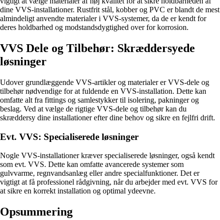
vigtigt at vælge materialer af høj kvalitet for at sikre holdbarheden af
dine VVS-installationer. Rustfrit stål, kobber og PVC er blandt de mest
almindeligt anvendte materialer i VVS-systemer, da de er kendt for
deres holdbarhed og modstandsdygtighed over for korrosion.
VVS Dele og Tilbehør: Skræddersyede
løsninger
Udover grundlæggende VVS-artikler og materialer er VVS-dele og
tilbehør nødvendige for at fuldende en VVS-installation. Dette kan
omfatte alt fra fittings og samlestykker til isolering, pakninger og
beslag. Ved at vælge de rigtige VVS-dele og tilbehør kan du
skræddersy dine installationer efter dine behov og sikre en fejlfri drift.
Evt. VVS: Specialiserede løsninger
Nogle VVS-installationer kræver specialiserede løsninger, også kendt
som evt. VVS. Dette kan omfatte avancerede systemer som
gulvvarme, regnvandsanlæg eller andre specialfunktioner. Det er
vigtigt at få professionel rådgivning, når du arbejder med evt. VVS for
at sikre en korrekt installation og optimal ydeevne.
Opsummering