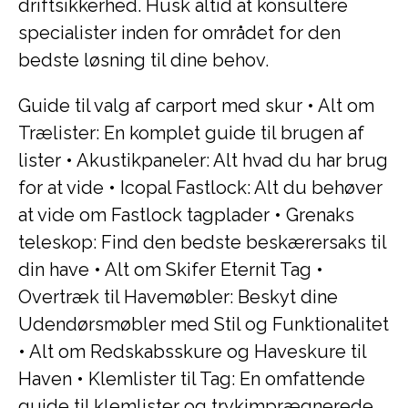
driftsikkerhed. Husk altid at konsultere
specialister inden for området for den
bedste løsning til dine behov.
Guide til valg af carport med skur
•
Alt om
Trælister: En komplet guide til brugen af
lister
•
Akustikpaneler: Alt hvad du har brug
for at vide
•
Icopal Fastlock: Alt du behøver
at vide om Fastlock tagplader
•
Grenaks
teleskop: Find den bedste beskærersaks til
din have
•
Alt om Skifer Eternit Tag
•
Overtræk til Havemøbler: Beskyt dine
Udendørsmøbler med Stil og Funktionalitet
•
Alt om Redskabsskure og Haveskure til
Haven
•
Klemlister til Tag: En omfattende
guide til klemlister og trykimprægnerede