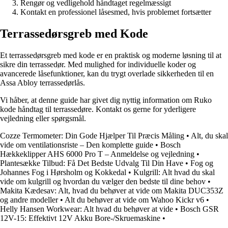
Rengør og vedligehold håndtaget regelmæssigt
Kontakt en professionel låsesmed, hvis problemet fortsætter
Terrassedørsgreb med Kode
Et terrassedørsgreb med kode er en praktisk og moderne løsning til at
sikre din terrassedør. Med mulighed for individuelle koder og
avancerede låsefunktioner, kan du trygt overlade sikkerheden til en
Assa Abloy terrassedørlås.
Vi håber, at denne guide har givet dig nyttig information om Ruko
kode håndtag til terrassedøre. Kontakt os gerne for yderligere
vejledning eller spørgsmål.
Cozze Termometer: Din Gode Hjælper Til Præcis Måling
•
Alt, du skal
vide om ventilationsriste – Den komplette guide
•
Bosch
Hækkeklipper AHS 6000 Pro T – Anmeldelse og vejledning
•
Plantesække Tilbud: Få Det Bedste Udvalg Til Din Have
•
Fog og
Johannes Fog i Hørsholm og Kokkedal
•
Kulgrill: Alt hvad du skal
vide om kulgrill og hvordan du vælger den bedste til dine behov
•
Makita Kædesav: Alt, hvad du behøver at vide om Makita DUC353Z
og andre modeller
•
Alt du behøver at vide om Wahoo Kickr v6
•
Helly Hansen Workwear: Alt hvad du behøver at vide
•
Bosch GSR
12V-15: Effektivt 12V Akku Bore-/Skruemaskine
•