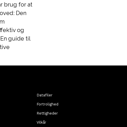
r brug for at
hoved: Den
om
fektiv og
 En guide til
tive
Datafiler
Fortrolighed
Rettigheder
Vilkår