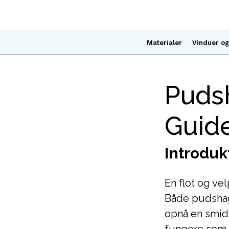
Materialer
Vinduer og
Puds
Guide
Introduk
En flot og ve
Både pudshage
opnå en smid