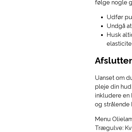
følge nogle 
Udfør pu
Undgå at 
Husk alt
elasticite
Afslutte
Uanset om du
pleje din hud
inkludere en 
og strålende 
Menu Olielam
Trægulve: Kva