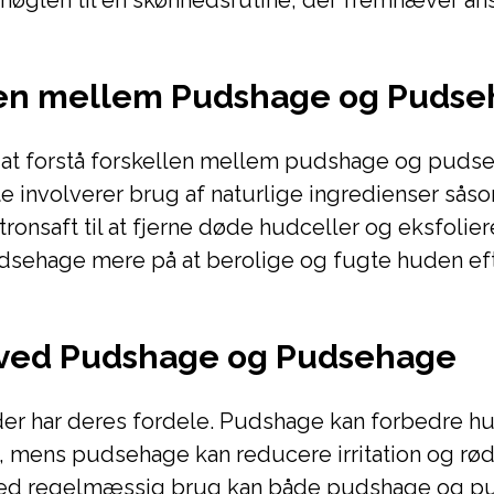
nøglen til en skønhedsrutine, der fremhæver ans
len mellem Pudshage og Puds
gt at forstå forskellen mellem pudshage og puds
 involverer brug af naturlige ingredienser såso
tronsaft til at fjerne døde hudceller og eksfolie
dsehage mere på at berolige og fugte huden ef
 ved Pudshage og Pudsehage
r har deres fordele. Pudshage kan forbedre hu
, mens pudsehage kan reducere irritation og rø
 Ved regelmæssig brug kan både pudshage og 