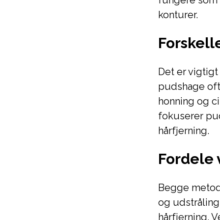
fungere som 
konturer.
Forskel
Det er vigti
pudshage ofte
honning og ci
fokuserer pu
hårfjerning.
Fordele
Begge metode
og udstråling
hårfjerning.