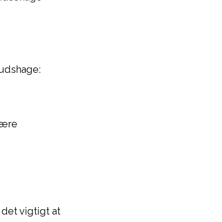
pudshage:
lære
det vigtigt at