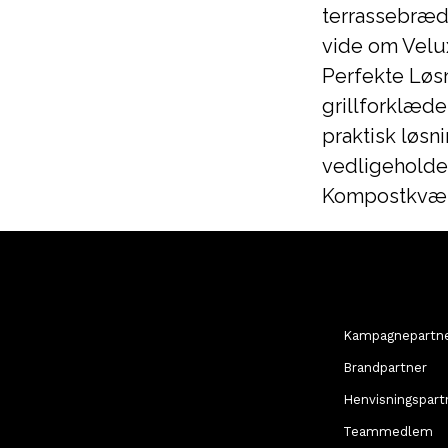
terrassebrædd
vide om Velu
Perfekte Løsn
grillforklæde
praktisk løsni
vedligeholdel
Kompostkvæ
Kampagnepartn
Brandpartner
Henvisningspart
Teammedlem