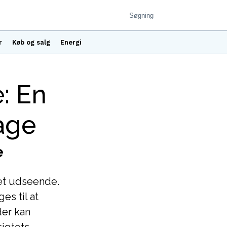
r
Køb og salg
Energi
: En
age
e
jet udseende.
es til at
der kan