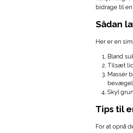
bidrage til e
Sådan la
Her er en sim
Bland suk
Tilsæt lid
Massér b
bevægels
Skyl gru
Tips til
For at opnå d