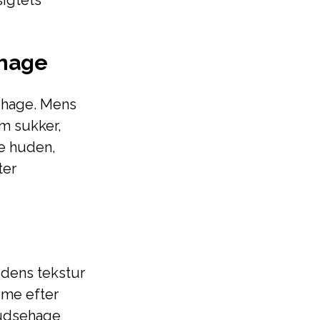
igtets
ehage
ehage. Mens
m sukker,
re huden,
ter
dens tekstur
dme efter
pudsehage