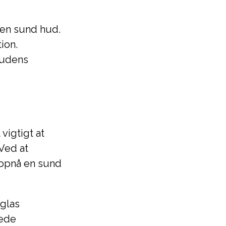
 en sund hud.
ion.
hudens
vigtigt at
Ved at
 opnå en sund
glas
ede