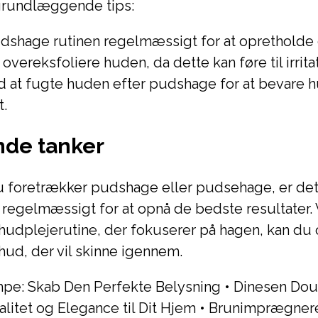
grundlæggende tips:
dshage rutinen regelmæssigt for at opretholde
overeksfoliere huden, da dette kan føre til irritat
id at fugte huden efter pudshage for at bevare 
t.
nde tanker
 foretrækker pudshage eller pudsehage, er det 
 regelmæssigt for at opnå de bedste resultater. 
hudplejerutine, der fokuserer på hagen, kan du
hud, der vil skinne igennem.
pe: Skab Den Perfekte Belysning
•
Dinesen Dou
litet og Elegance til Dit Hjem
•
Brunimprægner