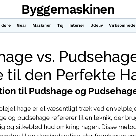
Byggemaskinen
 døre
Gear
Maskiner
Tøj
Interiør
Udeliv
Virksomhede
hage vs. Pudsehage
 til den Perfekte H
tion til Pudshage og Pudsehag
lplejet hage er et væsentligt træk ved en velple
 og pudsehage refererer til en teknik, der brug
ig og silkeblød hud omkring hagen. Disse meto