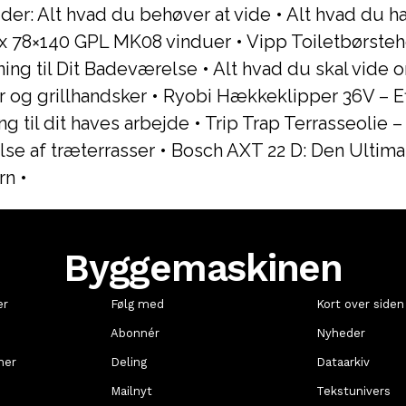
er: Alt hvad du behøver at vide
•
Alt hvad du ha
x 78×140 GPL MK08 vinduer
•
Vipp Toiletbørste
ing til Dit Badeværelse
•
Alt hvad du skal vide 
r og grillhandsker
•
Ryobi Hækkeklipper 36V – Ef
ng til dit haves arbejde
•
Trip Trap Terrasseolie –
se af træterrasser
•
Bosch AXT 22 D: Den Ultima
rn
•
Byggemaskinen
er
Følg med
Kort over siden
Abonnér
Nyheder
ner
Deling
Dataarkiv
Mailnyt
Tekstunivers