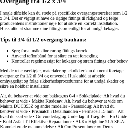
Overgang fra 1/2 x 3/4
I nogle tilfælde kan du støde på specifikke overgangsstørrelser som 1/2
x 3/4. Det er vigtigt at have de rigtige fittings til rådighed og følge
producentens instruktioner nøje for at sikre en korrekt installation.
Husk altid at stramme dine fittings ordentligt for at undgå lækager.
Tips til 3/4 til 1/2 overgang bauhaus:
Sørg for at måle dine rør og fittings korrekt
Anvend teflonbånd for at sikre en tæt forsegling
Kontroller regelmæssigt for lækager og stram fittings efter behov
Med de rette værktøjer, materialer og teknikker kan du nemt foretage
overgange fra 1/2 til 3/4 og omvendt. Husk altid at arbejde
omhyggeligt og følge sikkerhedsprocedurerne for at undgå skader og
sikre en holdbar installation.
Alt, du behøver at vide om bakkegrus 0-4
•
Sokkelplade: Alt hvad du
behøver at vide
•
Makita Kædesav: Alt, hvad du behøver at vide om
Makita DUC353Z og andre modeller
•
Parasoldug: Alt hvad du
behøver at vide
•
Prismatch i Detailhandlen
•
Fermacell 15 mm – Alt
hvad du skal vide
•
Gulvunderlag og Underlag til Trægulv – En Guide
•
Kold Asfalt Til Effektive Reparationer
•
Al-Ko Highline 51.5 SP-A:
Komplet guide og anmeldelse
•
Alt Om Presenninger og Deres