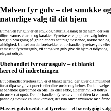
Mølven fyr gulv – det smukke og
naturlige valg til dit hjem
Et mølven fyr gulv er en smuk og naturlig løsning til dit hjem, der kan
tilføre varme, charme og karakter. Fyrretræ er et populært valg inden
for gulvbelægning på grund af dets naturlige udseende, holdbarhed og
alsidighed. Uanset om du foretrækker et ubehandlet fyrretræsgulv eller
et massivt fyrretræsgulv, vil et mølven gulv give dit hjem et tidløst og
elegant udtryk.
Ubehandlet fyrretræsgulv – et blankt
lærred til indretningen
Et ubehandlet fyrretræsgulv er et blankt lærred, der giver dig mulighed
for at tilpasse gulvet præcis efter dine ønsker og behov. Du kan vælge
at behandle gulvet med en olie, lak eller sæbe, alt efter hvilket udtryk
du ønsker at opnå. Det ubehandlede fyrretræ vil med tiden få en smuk
patina og udvikle en unik karakter, der kun bliver smukkere med årene.
Massivt gulvbrædder af fyrretræ – et bæredygtigt valg