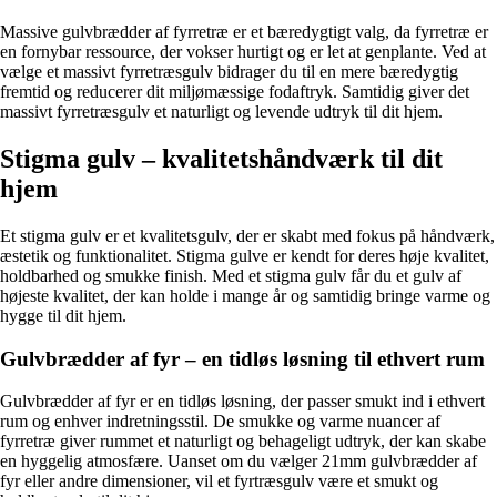
Massive gulvbrædder af fyrretræ er et bæredygtigt valg, da fyrretræ er
en fornybar ressource, der vokser hurtigt og er let at genplante. Ved at
vælge et massivt fyrretræsgulv bidrager du til en mere bæredygtig
fremtid og reducerer dit miljømæssige fodaftryk. Samtidig giver det
massivt fyrretræsgulv et naturligt og levende udtryk til dit hjem.
Stigma gulv – kvalitetshåndværk til dit
hjem
Et stigma gulv er et kvalitetsgulv, der er skabt med fokus på håndværk,
æstetik og funktionalitet. Stigma gulve er kendt for deres høje kvalitet,
holdbarhed og smukke finish. Med et stigma gulv får du et gulv af
højeste kvalitet, der kan holde i mange år og samtidig bringe varme og
hygge til dit hjem.
Gulvbrædder af fyr – en tidløs løsning til ethvert rum
Gulvbrædder af fyr er en tidløs løsning, der passer smukt ind i ethvert
rum og enhver indretningsstil. De smukke og varme nuancer af
fyrretræ giver rummet et naturligt og behageligt udtryk, der kan skabe
en hyggelig atmosfære. Uanset om du vælger 21mm gulvbrædder af
fyr eller andre dimensioner, vil et fyrtræsgulv være et smukt og