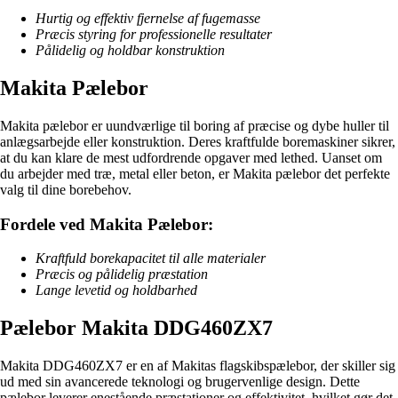
Hurtig og effektiv fjernelse af fugemasse
Præcis styring for professionelle resultater
Pålidelig og holdbar konstruktion
Makita Pælebor
Makita pælebor er uundværlige til boring af præcise og dybe huller til
anlægsarbejde eller konstruktion. Deres kraftfulde boremaskiner sikrer,
at du kan klare de mest udfordrende opgaver med lethed. Uanset om
du arbejder med træ, metal eller beton, er Makita pælebor det perfekte
valg til dine borebehov.
Fordele ved Makita Pælebor:
Kraftfuld borekapacitet til alle materialer
Præcis og pålidelig præstation
Lange levetid og holdbarhed
Pælebor Makita DDG460ZX7
Makita DDG460ZX7 er en af Makitas flagskibspælebor, der skiller sig
ud med sin avancerede teknologi og brugervenlige design. Dette
pælebor leverer enestående præstationer og effektivitet, hvilket gør det