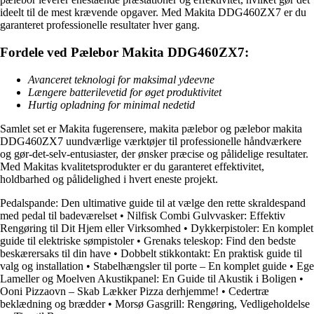
ideelt til de mest krævende opgaver. Med Makita DDG460ZX7 er du
garanteret professionelle resultater hver gang.
Fordele ved Pælebor Makita DDG460ZX7:
Avanceret teknologi for maksimal ydeevne
Længere batterilevetid for øget produktivitet
Hurtig opladning for minimal nedetid
Samlet set er Makita fugerensere, makita pælebor og pælebor makita
DDG460ZX7 uundværlige værktøjer til professionelle håndværkere
og gør-det-selv-entusiaster, der ønsker præcise og pålidelige resultater.
Med Makitas kvalitetsprodukter er du garanteret effektivitet,
holdbarhed og pålidelighed i hvert eneste projekt.
Pedalspande: Den ultimative guide til at vælge den rette skraldespand
med pedal til badeværelset
•
Nilfisk Combi Gulvvasker: Effektiv
Rengøring til Dit Hjem eller Virksomhed
•
Dykkerpistoler: En komplet
guide til elektriske sømpistoler
•
Grenaks teleskop: Find den bedste
beskærersaks til din have
•
Dobbelt stikkontakt: En praktisk guide til
valg og installation
•
Stabelhængsler til porte – En komplet guide
•
Ege
Lameller og Moelven Akustikpanel: En Guide til Akustik i Boligen
•
Ooni Pizzaovn – Skab Lækker Pizza derhjemme!
•
Cedertræ
beklædning og brædder
•
Morsø Gasgrill: Rengøring, Vedligeholdelse