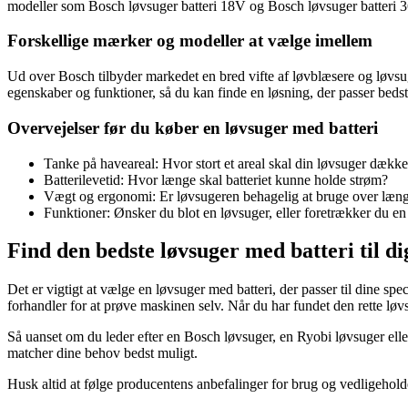
modeller som Bosch løvsuger batteri 18V og Bosch løvsuger batteri 36V
Forskellige mærker og modeller at vælge imellem
Ud over Bosch tilbyder markedet en bred vifte af løvblæsere og løvsu
egenskaber og funktioner, så du kan finde en løsning, der passer bedst
Overvejelser før du køber en løvsuger med batteri
Tanke på haveareal: Hvor stort et areal skal din løvsuger dækk
Batterilevetid: Hvor længe skal batteriet kunne holde strøm?
Vægt og ergonomi: Er løvsugeren behagelig at bruge over læng
Funktioner: Ønsker du blot en løvsuger, eller foretrækker du e
Find den bedste løvsuger med batteri til di
Det er vigtigt at vælge en løvsuger med batteri, der passer til dine s
forhandler for at prøve maskinen selv. Når du har fundet den rette løvs
Så uanset om du leder efter en Bosch løvsuger, en Ryobi løvsuger eller
matcher dine behov bedst muligt.
Husk altid at følge producentens anbefalinger for brug og vedligehold