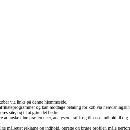
u køber via links på denne hjemmeside.
i affiliateprogrammer og kan modtage betaling for køb via henvisningslin
es site, og til at gøre det bedre.
e at huske dine præferencer, analysere trafik og tilpasse indhold til dig
e målrettet reklame og indhold, oprette og bruge profiler, måle perform