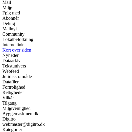
Mail
Miljø
Følg med
Abonnér
Deling
Mailnyt
Community
Lokalbefolkning
Interne links
Kort over siden
Nyheder
Dataarkiv
Tekstunivers
Webfeed
Juridisk område
Datafiler
Fortrolighed
Rettigheder
Vilkår
Tilgang
Miljøvenlighed
Byggemaskinen.dk
Digitro
webmaster@digitro.dk
Kategorier