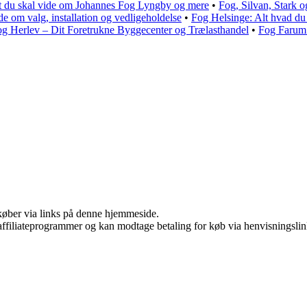
t du skal vide om Johannes Fog Lyngby og mere
•
Fog, Silvan, Stark
e om valg, installation og vedligeholdelse
•
Fog Helsinge: Alt hvad du 
g Herlev – Dit Foretrukne Byggecenter og Trælasthandel
•
Fog Farum 
u køber via links på denne hjemmeside.
i affiliateprogrammer og kan modtage betaling for køb via henvisningslin