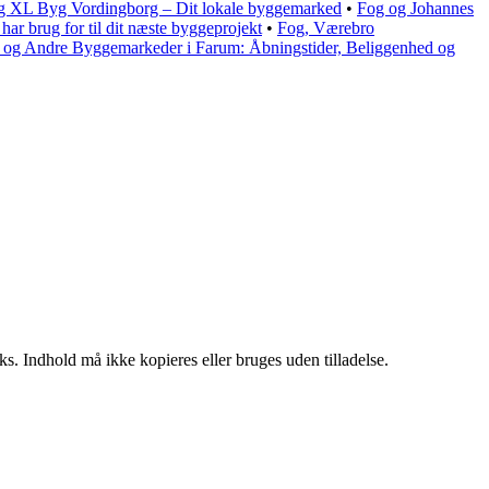
 og XL Byg Vordingborg – Dit lokale byggemarked
•
Fog og Johannes
har brug for til dit næste byggeprojekt
•
Fog, Værebro
og Andre Byggemarkeder i Farum: Åbningstider, Beliggenhed og
ks. Indhold må ikke kopieres eller bruges uden tilladelse.