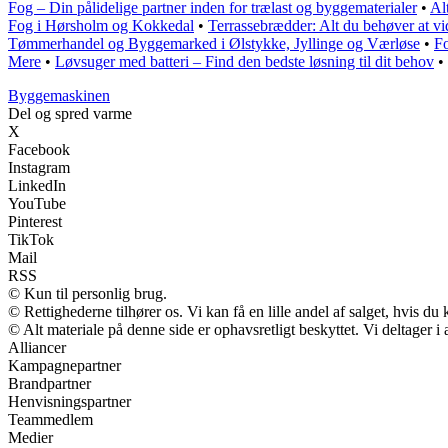
Fog – Din pålidelige partner inden for trælast og byggematerialer
•
Al
Fog i Hørsholm og Kokkedal
•
Terrassebrædder: Alt du behøver at vid
Tømmerhandel og Byggemarked i Ølstykke, Jyllinge og Værløse
•
Fo
Mere
•
Løvsuger med batteri – Find den bedste løsning til dit behov
•
Byggemaskinen
Del og spred varme
X
Facebook
Instagram
LinkedIn
YouTube
Pinterest
TikTok
Mail
RSS
© Kun til personlig brug.
© Rettighederne tilhører os. Vi kan få en lille andel af salget, hvis d
© Alt materiale på denne side er ophavsretligt beskyttet. Vi deltager 
Alliancer
Kampagnepartner
Brandpartner
Henvisningspartner
Teammedlem
Medier