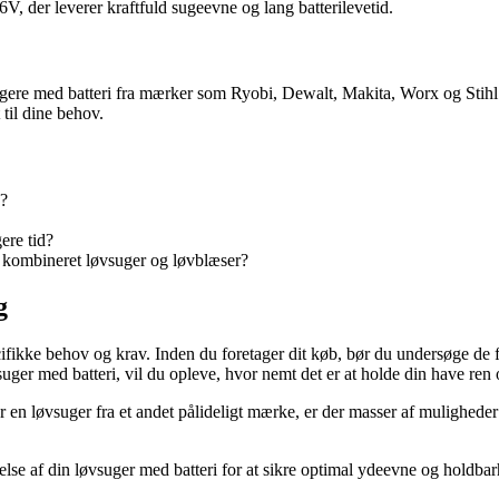
, der leverer kraftfuld sugeevne og lang batterilevetid.
gere med batteri fra mærker som Ryobi, Dewalt, Makita, Worx og Stihl.
 til dine behov.
e?
ere tid?
n kombineret løvsuger og løvblæser?
g
pecifikke behov og krav. Inden du foretager dit køb, bør du undersøge de
uger med batteri, vil du opleve, hvor nemt det er at holde din have ren o
 en løvsuger fra et andet pålideligt mærke, er der masser af muligheder 
else af din løvsuger med batteri for at sikre optimal ydeevne og holdbar