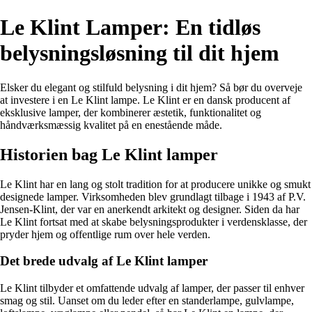
Le Klint Lamper: En tidløs
belysningsløsning til dit hjem
Elsker du elegant og stilfuld belysning i dit hjem? Så bør du overveje
at investere i en Le Klint lampe. Le Klint er en dansk producent af
eksklusive lamper, der kombinerer æstetik, funktionalitet og
håndværksmæssig kvalitet på en enestående måde.
Historien bag Le Klint lamper
Le Klint har en lang og stolt tradition for at producere unikke og smukt
designede lamper. Virksomheden blev grundlagt tilbage i 1943 af P.V.
Jensen-Klint, der var en anerkendt arkitekt og designer. Siden da har
Le Klint fortsat med at skabe belysningsprodukter i verdensklasse, der
pryder hjem og offentlige rum over hele verden.
Det brede udvalg af Le Klint lamper
Le Klint tilbyder et omfattende udvalg af lamper, der passer til enhver
smag og stil. Uanset om du leder efter en standerlampe, gulvlampe,