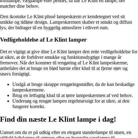
loftslampe, væglampe eller pendel, så har Le Klint en lampe, der
matcher dine behov.
Den ikoniske Le Klint plissé lampeskærm er kendetegnet ved sit
unikke og tidløse design. Lampeskærmen skaber et smukt og diffust
lys, der bidrager til en hyggelig atmosfære i ethvert rum.
Vedligeholdelse af Le Klint lamper
Det er vigtigt at give dine Le Klint lamper den rette vedligeholdelse for
at sikre, at de forbliver smukke og funktionsdygtige i mange år
fremover. Når det kommer til rengøring af Le Klint lampeskærme,
anbefales det at bruge en blød børste eller klud til at fjerne støv og
snavs forsigtigt.
Undgå at bruge skrappe rengøringsmidler, da de kan beskadige
lampeskærmene.
Brug en letfugtig klud til at tørre lampeskærmen af ved behov.
Undersøg og rengør lampen regelmæssigt for at sikre, at den
fungerer korrekt.
Find din næste Le Klint lampe i dag!
Uanset om du er på udkig efter en elegant standerlampe til stuen, en
stilfuld loftslampe til entreen eller en hyggelig væglampe til