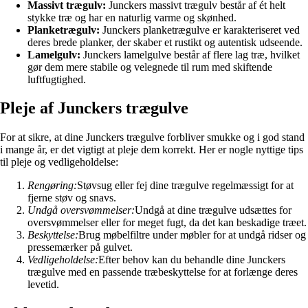
Massivt trægulv:
Junckers massivt trægulv består af ét helt
stykke træ og har en naturlig varme og skønhed.
Planketrægulv:
Junckers planketrægulve er karakteriseret ved
deres brede planker, der skaber et rustikt og autentisk udseende.
Lamelgulv:
Junckers lamelgulve består af flere lag træ, hvilket
gør dem mere stabile og velegnede til rum med skiftende
luftfugtighed.
Pleje af Junckers trægulve
For at sikre, at dine Junckers trægulve forbliver smukke og i god stand
i mange år, er det vigtigt at pleje dem korrekt. Her er nogle nyttige tips
til pleje og vedligeholdelse:
Rengøring:
Støvsug eller fej dine trægulve regelmæssigt for at
fjerne støv og snavs.
Undgå oversvømmelser:
Undgå at dine trægulve udsættes for
oversvømmelser eller for meget fugt, da det kan beskadige træet.
Beskyttelse:
Brug møbelfiltre under møbler for at undgå ridser og
pressemærker på gulvet.
Vedligeholdelse:
Efter behov kan du behandle dine Junckers
trægulve med en passende træbeskyttelse for at forlænge deres
levetid.