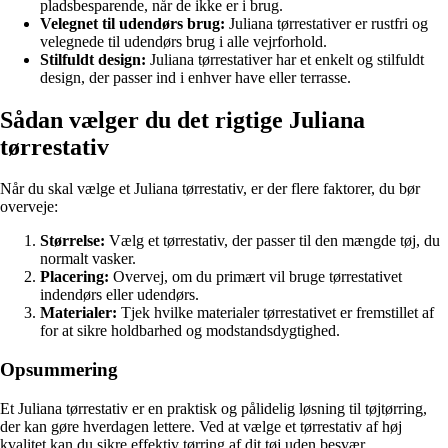
pladsbesparende, når de ikke er i brug.
Velegnet til udendørs brug:
Juliana tørrestativer er rustfri og
velegnede til udendørs brug i alle vejrforhold.
Stilfuldt design:
Juliana tørrestativer har et enkelt og stilfuldt
design, der passer ind i enhver have eller terrasse.
Sådan vælger du det rigtige Juliana
tørrestativ
Når du skal vælge et Juliana tørrestativ, er der flere faktorer, du bør
overveje:
Størrelse:
Vælg et tørrestativ, der passer til den mængde tøj, du
normalt vasker.
Placering:
Overvej, om du primært vil bruge tørrestativet
indendørs eller udendørs.
Materialer:
Tjek hvilke materialer tørrestativet er fremstillet af
for at sikre holdbarhed og modstandsdygtighed.
Opsummering
Et Juliana tørrestativ er en praktisk og pålidelig løsning til tøjtørring,
der kan gøre hverdagen lettere. Ved at vælge et tørrestativ af høj
kvalitet kan du sikre effektiv tørring af dit tøj uden besvær.