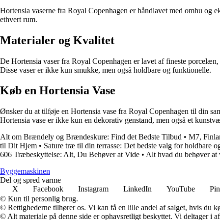
Hortensia vaserne fra Royal Copenhagen er håndlavet med omhu og ekspe
ethvert rum.
Materialer og Kvalitet
De Hortensia vaser fra Royal Copenhagen er lavet af fineste porcelæn, 
Disse vaser er ikke kun smukke, men også holdbare og funktionelle.
Køb en Hortensia Vase
Ønsker du at tilføje en Hortensia vase fra Royal Copenhagen til din saml
Hortensia vase er ikke kun en dekorativ genstand, men også et kunstvæ
Alt om Brændely og Brændeskure: Find det Bedste Tilbud
•
M7, Finla
til Dit Hjem
•
Sature træ til din terrasse: Det bedste valg for holdbare
606 Træbeskyttelse: Alt, Du Behøver at Vide
•
Alt hvad du behøver a
Byggemaskinen
Del og spred varme
X
Facebook
Instagram
LinkedIn
YouTube
Pin
© Kun til personlig brug.
© Rettighederne tilhører os. Vi kan få en lille andel af salget, hvis du
© Alt materiale på denne side er ophavsretligt beskyttet. Vi deltager i 