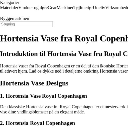
Kategorier
Materialer
Vinduer og døre
Gear
Maskiner
Tøj
Interiør
Udeliv
Virksomhed
Byggemaskinen
Hortensia Vase fra Royal Copen
Introduktion til Hortensia Vase fra Royal
Hortensia vaser fra Royal Copenhagen er en del af den ikoniske Hortens
til ethvert hjem. Lad os dykke ned i detaljerne omkring Hortensia vas
Hortensia Vase Designs
1. Hortensia Vase Royal Copenhagen
Den klassiske Hortensia vase fra Royal Copenhagen er et mesterværk i sig
vise dine yndlingsblomster på en elegant måde.
2. Hortensia Royal Copenhagen