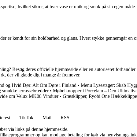
rtise, hvilket sikrer, at hver vase er unik og smuk på sin egen måde. 
der er kendt for sin holdbarhed og glans. Hvert stykke gennemgår en omh
ing? Besøg deres officielle hjemmeside eller en autoriseret forhandler f
rk, der vil glæde dig i mange år fremover.
nd og Hvid Dør: Alt Om Døre i Finland
•
Menu Lysestager: Skab Hygg
 og smukke terrassebrædder
•
Møbelknopper i Porcelæn – Den Ultimativ
t vide om Velux MK08 Vinduer
•
Græsklipper, Ryobi One Hækkeklipper
terest
TikTok
Mail
RSS
 køber via links på denne hjemmeside.
affiliateprogrammer og kan modtage betaling for køb via henvisningslinks