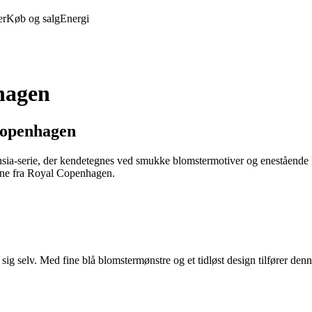
er
Køb og salg
Energi
hagen
 Copenhagen
ia-serie, der kendetegnes ved smukke blomstermotiver og enestående kval
erne fra Royal Copenhagen.
 selv. Med fine blå blomstermønstre og et tidløst design tilfører denne 