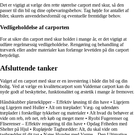
Det er vigtigt at vælge den rette størrelse carport med skur, så den
passer til din bil og dine opbevaringsbehov. Tag højde for antallet af
biler, skurets anvendelsesformål og eventuelle fremtidige behov.
Vedligeholdelse af carporten
For at sikre din carport med skur holder i mange år, er det vigtigt at
udføre regelmæssig vedligeholdelse. Rengøring og behandling af
træværk eller andre materialer kan forlænge levetiden på din carport
betydeligt.
Afsluttende tanker
Valget af en carport med skur er en investering i både din bil og din
bolig. Ved at vælge en kvalitetscarport som Valdemar carport kan du
nyde godt af beskyttelse, funktionalitet og æstetik i mange år fremover.
Håndskubber plæneklipper – Effektiv løsning til din have
•
Ligejern
og Ligejern med Huller
•
Alt om træplader: Væg- og udendørs
træplader i forskellige tykkelser og materialer
•
Alt hvad du behøver at
vide om reb, reb net, reb køb og meget mere
•
Ryobi Fugerenser og
Fliserenser – Effektiv rengøring til din have
•
Opdag Friheden med
Shelter på Hjul
•
Rupløjede Tagbrædder: Alt, du skal vide om
tagbrædder til dit tag
•
Nates Hynder med Varme – Den Ultimative