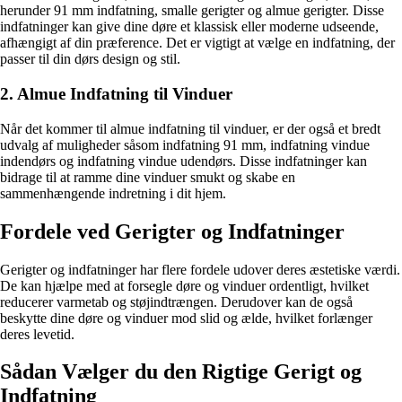
herunder 91 mm indfatning, smalle gerigter og almue gerigter. Disse
indfatninger kan give dine døre et klassisk eller moderne udseende,
afhængigt af din præference. Det er vigtigt at vælge en indfatning, der
passer til din dørs design og stil.
2. Almue Indfatning til Vinduer
Når det kommer til almue indfatning til vinduer, er der også et bredt
udvalg af muligheder såsom indfatning 91 mm, indfatning vindue
indendørs og indfatning vindue udendørs. Disse indfatninger kan
bidrage til at ramme dine vinduer smukt og skabe en
sammenhængende indretning i dit hjem.
Fordele ved Gerigter og Indfatninger
Gerigter og indfatninger har flere fordele udover deres æstetiske værdi.
De kan hjælpe med at forsegle døre og vinduer ordentligt, hvilket
reducerer varmetab og støjindtrængen. Derudover kan de også
beskytte dine døre og vinduer mod slid og ælde, hvilket forlænger
deres levetid.
Sådan Vælger du den Rigtige Gerigt og
Indfatning