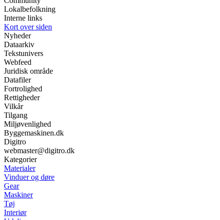
Community
Lokalbefolkning
Interne links
Kort over siden
Nyheder
Dataarkiv
Tekstunivers
Webfeed
Juridisk område
Datafiler
Fortrolighed
Rettigheder
Vilkår
Tilgang
Miljøvenlighed
Byggemaskinen.dk
Digitro
webmaster@digitro.dk
Kategorier
Materialer
Vinduer og døre
Gear
Maskiner
Tøj
Interiør