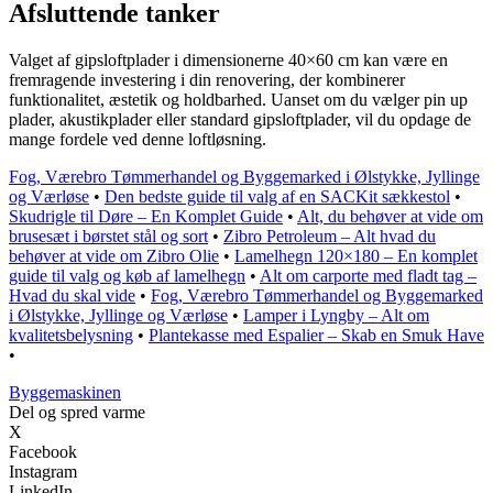
Afsluttende tanker
Valget af gipsloftplader i dimensionerne 40×60 cm kan være en
fremragende investering i din renovering, der kombinerer
funktionalitet, æstetik og holdbarhed. Uanset om du vælger pin up
plader, akustikplader eller standard gipsloftplader, vil du opdage de
mange fordele ved denne loftløsning.
Fog, Værebro Tømmerhandel og Byggemarked i Ølstykke, Jyllinge
og Værløse
•
Den bedste guide til valg af en SACKit sækkestol
•
Skudrigle til Døre – En Komplet Guide
•
Alt, du behøver at vide om
brusesæt i børstet stål og sort
•
Zibro Petroleum – Alt hvad du
behøver at vide om Zibro Olie
•
Lamelhegn 120×180 – En komplet
guide til valg og køb af lamelhegn
•
Alt om carporte med fladt tag –
Hvad du skal vide
•
Fog, Værebro Tømmerhandel og Byggemarked
i Ølstykke, Jyllinge og Værløse
•
Lamper i Lyngby – Alt om
kvalitetsbelysning
•
Plantekasse med Espalier – Skab en Smuk Have
•
Byggemaskinen
Del og spred varme
X
Facebook
Instagram
LinkedIn