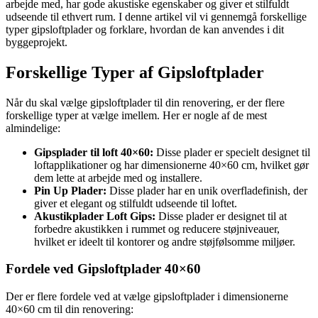
arbejde med, har gode akustiske egenskaber og giver et stilfuldt
udseende til ethvert rum. I denne artikel vil vi gennemgå forskellige
typer gipsloftplader og forklare, hvordan de kan anvendes i dit
byggeprojekt.
Forskellige Typer af Gipsloftplader
Når du skal vælge gipsloftplader til din renovering, er der flere
forskellige typer at vælge imellem. Her er nogle af de mest
almindelige:
Gipsplader til loft 40×60:
Disse plader er specielt designet til
loftapplikationer og har dimensionerne 40×60 cm, hvilket gør
dem lette at arbejde med og installere.
Pin Up Plader:
Disse plader har en unik overfladefinish, der
giver et elegant og stilfuldt udseende til loftet.
Akustikplader Loft Gips:
Disse plader er designet til at
forbedre akustikken i rummet og reducere støjniveauer,
hvilket er ideelt til kontorer og andre støjfølsomme miljøer.
Fordele ved Gipsloftplader 40×60
Der er flere fordele ved at vælge gipsloftplader i dimensionerne
40×60 cm til din renovering: