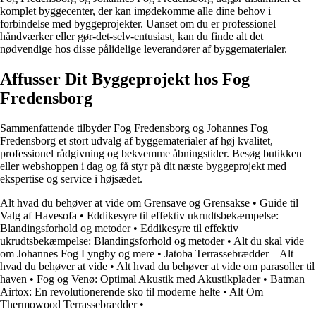
komplet byggecenter, der kan imødekomme alle dine behov i
forbindelse med byggeprojekter. Uanset om du er professionel
håndværker eller gør-det-selv-entusiast, kan du finde alt det
nødvendige hos disse pålidelige leverandører af byggematerialer.
Affusser Dit Byggeprojekt hos Fog
Fredensborg
Sammenfattende tilbyder Fog Fredensborg og Johannes Fog
Fredensborg et stort udvalg af byggematerialer af høj kvalitet,
professionel rådgivning og bekvemme åbningstider. Besøg butikken
eller webshoppen i dag og få styr på dit næste byggeprojekt med
ekspertise og service i højsædet.
Alt hvad du behøver at vide om Grensave og Grensakse
•
Guide til
Valg af Havesofa
•
Eddikesyre til effektiv ukrudtsbekæmpelse:
Blandingsforhold og metoder
•
Eddikesyre til effektiv
ukrudtsbekæmpelse: Blandingsforhold og metoder
•
Alt du skal vide
om Johannes Fog Lyngby og mere
•
Jatoba Terrassebrædder – Alt
hvad du behøver at vide
•
Alt hvad du behøver at vide om parasoller til
haven
•
Fog og Venø: Optimal Akustik med Akustikplader
•
Batman
Airtox: En revolutionerende sko til moderne helte
•
Alt Om
Thermowood Terrassebrædder
•