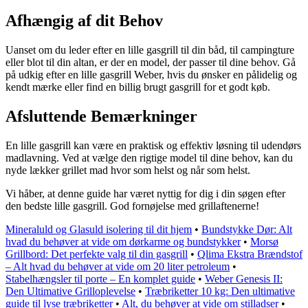
Afhængig af dit Behov
Uanset om du leder efter en lille gasgrill til din båd, til campingture
eller blot til din altan, er der en model, der passer til dine behov. Gå
på udkig efter en lille gasgrill Weber, hvis du ønsker en pålidelig og
kendt mærke eller find en billig brugt gasgrill for et godt køb.
Afsluttende Bemærkninger
En lille gasgrill kan være en praktisk og effektiv løsning til udendørs
madlavning. Ved at vælge den rigtige model til dine behov, kan du
nyde lækker grillet mad hvor som helst og når som helst.
Vi håber, at denne guide har været nyttig for dig i din søgen efter
den bedste lille gasgrill. God fornøjelse med grillaftenerne!
Mineraluld og Glasuld isolering til dit hjem
•
Bundstykke Dør: Alt
hvad du behøver at vide om dørkarme og bundstykker
•
Morsø
Grillbord: Det perfekte valg til din gasgrill
•
Qlima Ekstra Brændstof
– Alt hvad du behøver at vide om 20 liter petroleum
•
Stabelhængsler til porte – En komplet guide
•
Weber Genesis II:
Den Ultimative Grilloplevelse
•
Træbriketter 10 kg: Den ultimative
guide til lyse træbriketter
•
Alt, du behøver at vide om stilladser
•