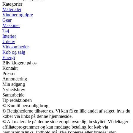
Kategorier
Materialer
Vinduer og døre
Gear
Maskiner
Tøj
Interiør
Udeliv
Virksomheder
Køb og salg
Energi
Bliv klogere på os
Kontakt
Pressen
Annoncering
Min adgang
Nyhedsbrev
Samarbejde
Tip redaktionen
© Kun til personlig brug.
© Rettighederne tilhører os. Vi kan få en lille andel af salget, hvis du
køber via links på denne hjemmeside.
© Alt materiale på denne side er ophavsretligt beskyttet. Vi deltager i
affiliateprogrammer og kan modtage betaling for køb via
henvisningslinks. Indhold må ikke kopieres eller bruges uden