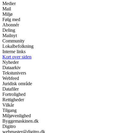
Medier
Mail
Miljø
Følg med
Abonnér
Deling
Mailnyt
Community
Lokalbefolkning
Interne links
Kort over siden
Nyheder
Dataarkiv
Tekstunivers
Webfeed
Juridisk område
Datafiler
Fortrolighed
Rettigheder
Vilkår
Tilgang
Miljøvenlighed
Byggemaskinen.dk
Digitro
webmaster@digitro.dk