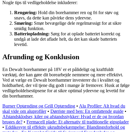
Nogle tips til vedligeholdelse inkluderer:
Rengøring:
Hold din borehammer ren og fri for støv og
snavs, da dette kan påvirke dens ydeevne.
Smøring:
Smør bevægelige dele regelmæssigt for at sikre
smidig funktion.
Batteriopladning:
Sørg for at oplade batteriet korrekt og
undgå at lade det aflade helt, da det kan skade batteriets
levetid.
Afrunding og Konklusion
En Dewalt borehammer på 18V er et pålideligt og kraftfuldt
værktøj, der kan gøre dit borearbejde nemmere og mere effektivt.
Ved at vælge en Dewalt borehammer investerer du i kvalitet og
holdbarhed, der vil tjene dig godt i mange år fremover. Husk at følge
vedligeholdelsestipsene for at sikre optimal ydeevne og levetid for
din borehammer.
Burner Optænding og Grill Optænding
•
Alu Profiler: Alt hvad du
skal vide om aluprofiler
•
Dørriste med ben: En omfattende guide
•
Afstandsklodser, kiler og afstandsstykker: Hvad er de og hvordan
bruges de?
•
Fermacell plade: Et alternativ til traditionelle gipsplader
•
Eddikesyre til effektiv ukrudtsbekæmpelse: Blandingsforhold og