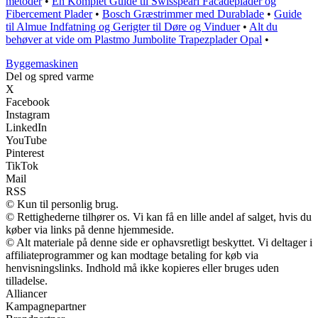
metoder
•
En Komplet Guide til Swisspearl Facadeplader og
Fibercement Plader
•
Bosch Græstrimmer med Durablade
•
Guide
til Almue Indfatning og Gerigter til Døre og Vinduer
•
Alt du
behøver at vide om Plastmo Jumbolite Trapezplader Opal
•
Byggemaskinen
Del og spred varme
X
Facebook
Instagram
LinkedIn
YouTube
Pinterest
TikTok
Mail
RSS
© Kun til personlig brug.
© Rettighederne tilhører os. Vi kan få en lille andel af salget, hvis du
køber via links på denne hjemmeside.
© Alt materiale på denne side er ophavsretligt beskyttet. Vi deltager i
affiliateprogrammer og kan modtage betaling for køb via
henvisningslinks. Indhold må ikke kopieres eller bruges uden
tilladelse.
Alliancer
Kampagnepartner