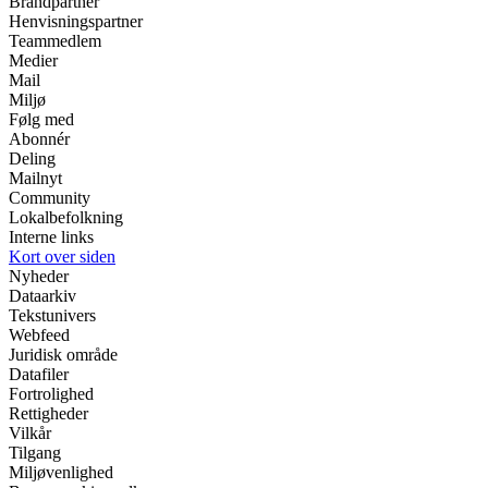
Brandpartner
Henvisningspartner
Teammedlem
Medier
Mail
Miljø
Følg med
Abonnér
Deling
Mailnyt
Community
Lokalbefolkning
Interne links
Kort over siden
Nyheder
Dataarkiv
Tekstunivers
Webfeed
Juridisk område
Datafiler
Fortrolighed
Rettigheder
Vilkår
Tilgang
Miljøvenlighed