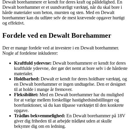
Dewalt borehammere er kendt for deres kraft og pålidelighed. En
Dewalt borehammer er et uundværligt værktøj, når du skal bore i
hårde materialer som beton, mursten og sten. Med en Dewalt
borehammer kan du udføre selv de mest krævende opgaver hurtigt
og effektivt.
Fordele ved en Dewalt Borehammer
Der er mange fordele ved at investere i en Dewalt borehammer.
Nogle af fordelene inkluderer:
Kraftfuld ydeevne:
Dewalt borehammere er kendt for deres
kraftfulde ydeevne, der gør det nemt at bore selv i de hårdeste
materialer.
Holdbarhed:
Dewalt er kendt for deres holdbare værktøj, og
en Dewalt borehammer er ingen undtagelse. Den er designet
til at holde i mange år fremover.
Fleksibilitet:
Med en Dewalt borehammer har du mulighed
for at vælge mellem forskellige hastighedsindstillinger og
borefunktioner, så du kan tilpasse værktøjet til den konkrete
opgave.
Trådløs bekvemmelighed:
En Dewalt borehammer på 18V
giver dig friheden til at arbejde trådløst uden at skulle
bekymre dig om en ledning.