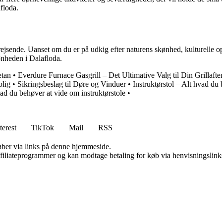
floda.
r rejsende. Uanset om du er på udkig efter naturens skønhed, kulturelle 
ønheden i Dalafloda.
etan
•
Everdure Furnace Gasgrill – Det Ultimative Valg til Din Grillafte
olig
•
Sikringsbeslag til Døre og Vinduer
•
Instruktørstol – Alt hvad du 
vad du behøver at vide om instruktørstole
•
terest
TikTok
Mail
RSS
 køber via links på denne hjemmeside.
affiliateprogrammer og kan modtage betaling for køb via henvisningslinks