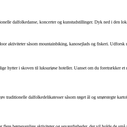
onelle dalfolkedanse, koncerter og kunstudstillinger. Dyk ned i den loka
oor aktiviteter såsom mountainbiking, kanosejlads og fiskeri. Udforsk 
ge hytter i skoven til luksuriøse hoteller. Uanset om du foretrækker et 
øv traditionelle dalfolkedelikatesser såsom røget ål og smørstegte kart
r flere børnevenlige aktiviteter og seværdigheder, der vil holde de sm