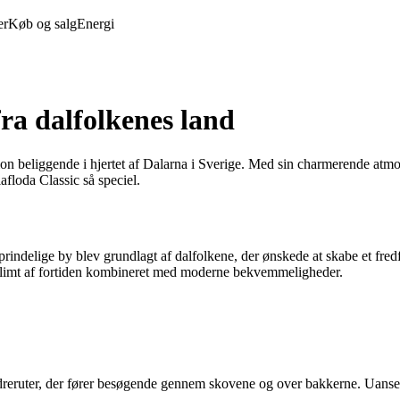
er
Køb og salg
Energi
ra dalfolkenes land
tion beliggende i hjertet af Dalarna i Sverige. Med sin charmerende at
floda Classic så speciel.
oprindelige by blev grundlagt af dalfolkene, der ønskede at skabe et fr
 glimt af fortiden kombineret med moderne bekvemmeligheder.
andreruter, der fører besøgende gennem skovene og over bakkerne. Uanset