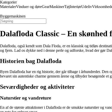
Kategorier
Materialer
Vinduer og døre
Gear
Maskiner
Tøj
Interiør
Udeliv
Virksomhed
Byggemaskinen
Dalafloda Classic – En skønhed f
Dalafloda, også kendt som Dala Floda, er en klassisk og tidløs destina
og fjern. Lad os dykke ned i denne perle og udforske, hvad der gør Dala
Historien bag Dalafloda
Byen Dalafloda har en rig historie, der går tilbage i århundreder. Den 
bevaret sin autentiske charme gennem årene og tilbyder besøgende et
Seværdigheder og aktiviteter
Naturstier og vandreture
En af de største attraktioner i Dalafloda er de smukke naturstier og v
en rute for enhver smag.