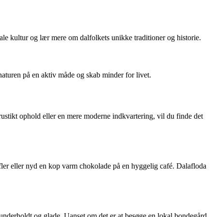
le kultur og lær mere om dalfolkets unikke traditioner og historie.
naturen på en aktiv måde og skab minder for livet.
rustikt ophold eller en mere moderne indkvartering, vil du finde det
ofler eller nyd en kop varm chokolade på en hyggelig café. Dalafloda
å underholdt og glade. Uanset om det er at besøge en lokal bondegård