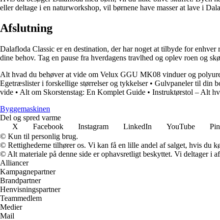
eller deltage i en naturworkshop, vil børnene have masser at lave i Dala
Afslutning
Dalafloda Classic er en destination, der har noget at tilbyde for enhve
dine behov. Tag en pause fra hverdagens travlhed og oplev roen og sk
Alt hvad du behøver at vide om Velux GGU MK08 vinduer og polyur
Egetræslister i forskellige størrelser og tykkelser
•
Gulvpaneler til din b
vide
•
Alt om Skorstenstag: En Komplet Guide
•
Instruktørstol – Alt h
Byggemaskinen
Del og spred varme
X
Facebook
Instagram
LinkedIn
YouTube
Pin
© Kun til personlig brug.
© Rettighederne tilhører os. Vi kan få en lille andel af salget, hvis du
© Alt materiale på denne side er ophavsretligt beskyttet. Vi deltager i 
Alliancer
Kampagnepartner
Brandpartner
Henvisningspartner
Teammedlem
Medier
Mail