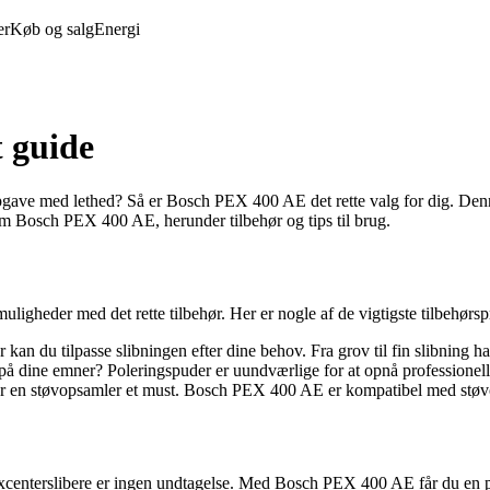
er
Køb og salg
Energi
 guide
opgave med lethed? Så er Bosch PEX 400 AE det rette valg for dig. Denne 
e om Bosch PEX 400 AE, herunder tilbehør og tips til brug.
igheder med det rette tilbehør. Her er nogle af de vigtigste tilbehørsp
 kan du tilpasse slibningen efter dine behov. Fra grov til fin slibning ha
å dine emner? Poleringspuder er uundværlige for at opnå professionelle
 er en støvopsamler et must. Bosch PEX 400 AE er kompatibel med støvo
 excenterslibere er ingen undtagelse. Med Bosch PEX 400 AE får du en pål