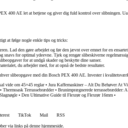
 400 AE let at betjene og giver dig fuld kontrol over slibningen. Uans
igt at følge nogle enkle tips og tricks:
eren. Lad den gøre arbejdet og før den jævnt over emnet for en ensartet
 og snavs for optimal ydeevne. Tjek og rengør slibeskiverne regelmæssig
slibeopgaver for at undgå skader og beskytte dine sanser.
aterialet, du arbejder med, for at opnå de bedste resultater.
le enhver slibeopgave med din Bosch PEX 400 AE. Invester i kvalitetsværk
kal vide om 45×45 reglar
•
Jura Kaffemaskiner – Alt Du Behøver At V
•
Thermoask Terrassebrædder
•
Brunimprægnerede terrassebrædder: Al
Slagnøgle
•
Den Ultimative Guide til Flexrør og Flexrør 16mm
•
terest
TikTok
Mail
RSS
 køber via links på denne hjemmeside.