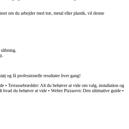
et om du arbejder med træ, metal eller plastik, vil denne
 slibning.
t.
tøj og få professionelle resultater hver gang!
ide
•
Terrassebrædder: Alt du behøver at vide om valg, installation og
t hvad du behøver at vide
•
Weber Pizzaovn: Den ultimative guide
•