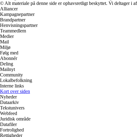
© Alt materiale på denne side er ophavsretligt beskyttet. Vi deltager i 
Alliancer
Kampagnepartner
Brandpartner
Henvisningspartner
Teammedlem
Medier
Mail
Miljø
Følg med
Abonnér
Deling
Mailnyt
Community
Lokalbefolkning
Interne links
Kort over siden
Nyheder
Dataarkiv
Tekstunivers
Webfeed
Juridisk område
Datafiler
Fortrolighed
Rettigheder