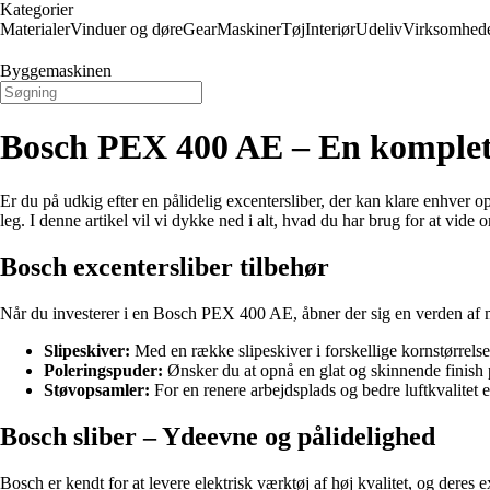
Kategorier
Materialer
Vinduer og døre
Gear
Maskiner
Tøj
Interiør
Udeliv
Virksomhed
Byggemaskinen
Bosch PEX 400 AE – En komplet
Er du på udkig efter en pålidelig excentersliber, der kan klare enhver 
leg. I denne artikel vil vi dykke ned i alt, hvad du har brug for at vid
Bosch excentersliber tilbehør
Når du investerer i en Bosch PEX 400 AE, åbner der sig en verden af mul
Slipeskiver:
Med en række slipeskiver i forskellige kornstørrelser
Poleringspuder:
Ønsker du at opnå en glat og skinnende finish p
Støvopsamler:
For en renere arbejdsplads og bedre luftkvalitet
Bosch sliber – Ydeevne og pålidelighed
Bosch er kendt for at levere elektrisk værktøj af høj kvalitet, og deres