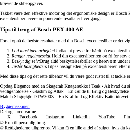
krævende slibeopgaver.
Takket være den effektive motor og det ergonomiske design er Bosch PEX
excentersliber levere imponerende resultater hver gang.
Tips til brug af Bosch PEX 400 AE
For at opnå de bedste resultater med din Bosch excentersliber er det vigt
Lad maskinen arbejde:
Undlad at presse for hårdt på excenterslib
Rengør regelmæssigt:
Hold din excentersliber ren og fri for støv
Beskyt dig selv:
Brug altid beskyttelsesbriller og høreværn under 
Justér hastigheden:
Tilpas hastigheden på excentersliberen efter m
Med disse tips og det rette tilbehør vil du være godt rustet til at tack
Opdag Elegance med en Skagerak Knagerække i Teak
•
Alt hvad du s
vedligeholdelse
•
Glaslim og Attak – En Guide til Brug og Beskyttelse
Makita Slagnøgle DTW300Z – En Kraftfuld og Effektiv Batteridrevet 
Byggemaskinen
Del og spred varme
X
Facebook
Instagram
LinkedIn
YouTube
Pin
© Kun til personlig brug.
© Rettighederne tilhører os. Vi kan få en lille andel af salget, hvis du