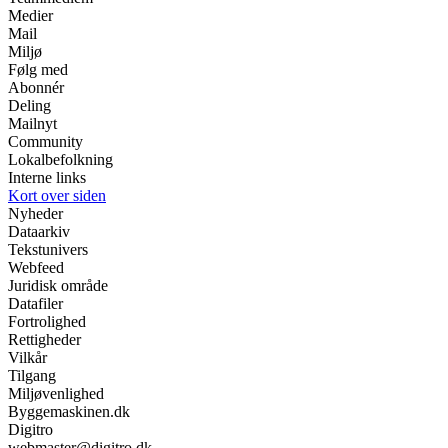
Medier
Mail
Miljø
Følg med
Abonnér
Deling
Mailnyt
Community
Lokalbefolkning
Interne links
Kort over siden
Nyheder
Dataarkiv
Tekstunivers
Webfeed
Juridisk område
Datafiler
Fortrolighed
Rettigheder
Vilkår
Tilgang
Miljøvenlighed
Byggemaskinen.dk
Digitro
webmaster@digitro.dk