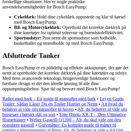
forskellige situationer. Her er nogle praktiske
anvendelsesmuligheder for Bosch EasyPump:
Cykeldæk:
Hold dine cykeldæk oppustede og klar til kørsel
med Bosch EasyPump.
Bil- og Motorcykeldæk:
Oprethold det korrekte dæktryk på
dine køretøjer for optimal ydeevne og brændstofeffektivitet.
Sportsudstyr:
Pust nemt dit sportsudstyr som fodbolde,
basketballer og strandbolde op med Bosch EasyPump.
Afsluttende Tanker
Bosch EasyPump er en pålidelig og effektiv akkupumpe, der gør det
nemt at opretholde det korrekte dæktryk på dine køretøjer og udstyr.
Med dens avancerede teknologi, brugervenlige funktioner og
bærbare design er det den ideelle løsning til alle dine
oppumpningsbehov. Spar tid og besvær med Bosch EasyPump!
Rafter med bark – En guide til granrafter med bark
•
Lej en Gratis
Trailer: Sådan Låner Du en Trailer Hurtigt og Nemt
•
Alt hvad du
behøver at vide om parasoller til haven
•
Alt, du behøver at vide om
brusesæt i børstet stål og sort
•
Elite Direto XR-T – Den Ultimative
Hometrainer
•
Weber Gasgrill Q1200 – Alt, du skal vide om den
populære gasgrill
•
Gulvmåtter: En komplet guide til måtter til
entréen
•
Imprægnering af fliser: Alt, du behøver at vide
•
Alt Om