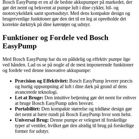
Bosch EasyPump er en af de bedste akkupumper på markedet, der
gør det nemt og bekvemt at pumpe luft i dine cykler, bil- og
motorcykeldæk samt sportsudstyr. Med dens kompakte design og
brugervenlige funktioner gør den det til en leg at opretholde det
korrekte dæktryk på dine køretøjer og udstyr.
Funktioner og Fordele ved Bosch
EasyPump
Med Bosch EasyPump har du en pålidelig og effektiv pumpe lige
ved hånden. Lad os se på nogle af de mest imponerende funktioner
og fordele ved denne innovative akkupumpe:
Præcision og Effektivitet:
Bosch EasyPump leverer præcis
og hurtig oppumpning af luft i dine dæk på grund af dens
avancerede teknologi.
Let at Bruge:
Den intuitive betjening gør det nemt for enhver
at bruge Bosch EasyPump uden besvær.
Portabilitet:
Den kompakte størrelse og trådløse design gør
det nemt at bære rundt på Bosch EasyPump hvor som helst.
Universal Brug:
Denne pumpe er velegnet til forskellige
typer af ventiler, hvilket gør den alsidig til brug på forskellige
former for udstyr.