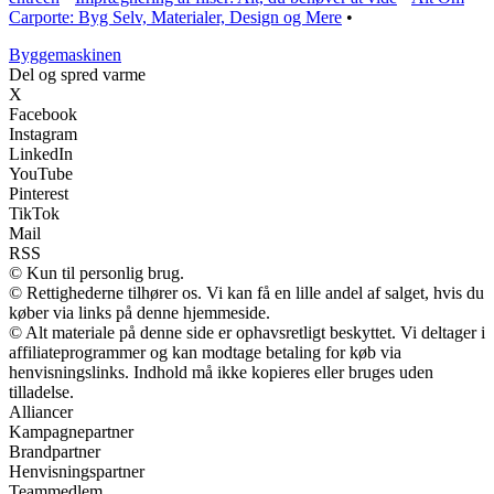
Carporte: Byg Selv, Materialer, Design og Mere
•
Byggemaskinen
Del og spred varme
X
Facebook
Instagram
LinkedIn
YouTube
Pinterest
TikTok
Mail
RSS
© Kun til personlig brug.
© Rettighederne tilhører os. Vi kan få en lille andel af salget, hvis du
køber via links på denne hjemmeside.
© Alt materiale på denne side er ophavsretligt beskyttet. Vi deltager i
affiliateprogrammer og kan modtage betaling for køb via
henvisningslinks. Indhold må ikke kopieres eller bruges uden
tilladelse.
Alliancer
Kampagnepartner
Brandpartner
Henvisningspartner
Teammedlem