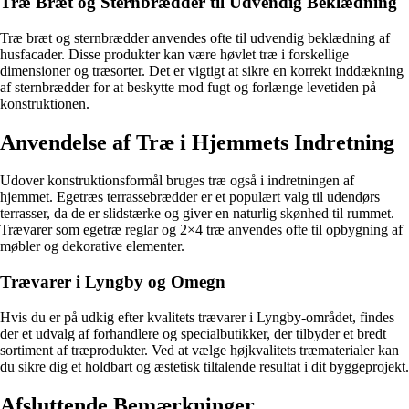
Træ Bræt og Sternbrædder til Udvendig Beklædning
Træ bræt og sternbrædder anvendes ofte til udvendig beklædning af
husfacader. Disse produkter kan være høvlet træ i forskellige
dimensioner og træsorter. Det er vigtigt at sikre en korrekt inddækning
af sternbrædder for at beskytte mod fugt og forlænge levetiden på
konstruktionen.
Anvendelse af Træ i Hjemmets Indretning
Udover konstruktionsformål bruges træ også i indretningen af
hjemmet. Egetræs terrassebrædder er et populært valg til udendørs
terrasser, da de er slidstærke og giver en naturlig skønhed til rummet.
Trævarer som egetræ reglar og 2×4 træ anvendes ofte til opbygning af
møbler og dekorative elementer.
Trævarer i Lyngby og Omegn
Hvis du er på udkig efter kvalitets trævarer i Lyngby-området, findes
der et udvalg af forhandlere og specialbutikker, der tilbyder et bredt
sortiment af træprodukter. Ved at vælge højkvalitets træmaterialer kan
du sikre dig et holdbart og æstetisk tiltalende resultat i dit byggeprojekt.
Afsluttende Bemærkninger