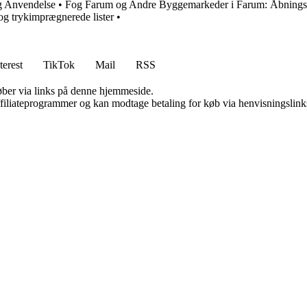
g Anvendelse
•
Fog Farum og Andre Byggemarkeder i Farum: Åbningst
 og trykimprægnerede lister
•
terest
TikTok
Mail
RSS
 køber via links på denne hjemmeside.
affiliateprogrammer og kan modtage betaling for køb via henvisningslinks