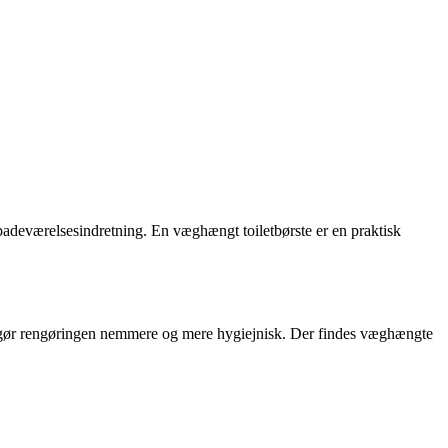
n badeværelsesindretning. En væghængt toiletbørste er en praktisk
tte gør rengøringen nemmere og mere hygiejnisk. Der findes væghængte