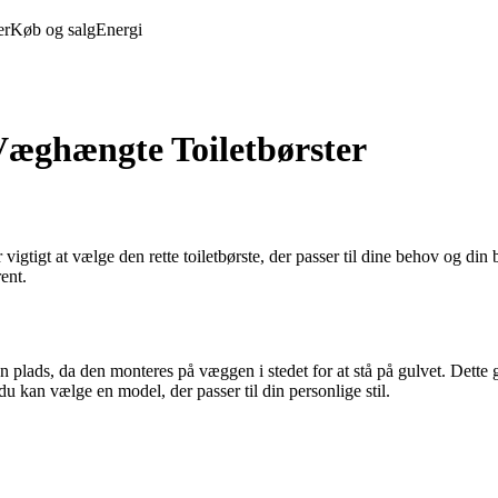
er
Køb og salg
Energi
 Væghængte Toiletbørster
 vigtigt at vælge den rette toiletbørste, der passer til dine behov og di
ent.
den plads, da den monteres på væggen i stedet for at stå på gulvet. De
 du kan vælge en model, der passer til din personlige stil.