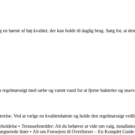
 en børste af høj kvalitet, der kan holde til daglig brug. Sørg for, at den
sten regelmæssigt med sæbe og varmt vand for at fjerne bakterier og sn
værelse. Ved at vælge en kvalitetsbørste og holde den regelmæssigt vedli
geholdelse
•
Terrassebrædder: Alt du behøver at vide om valg, installati
rægnerede lister
•
Alt om Fræsejern til Overfræser – En Komplet Guide