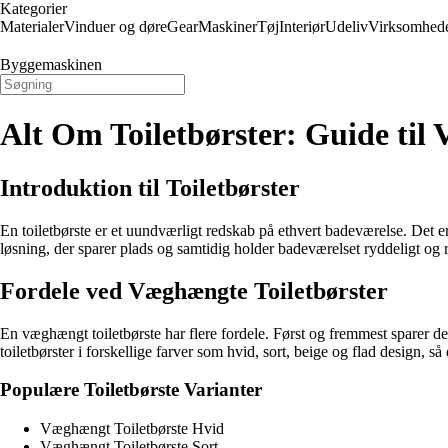
Kategorier
Materialer
Vinduer og døre
Gear
Maskiner
Tøj
Interiør
Udeliv
Virksomhed
Byggemaskinen
Alt Om Toiletbørster: Guide til
Introduktion til Toiletbørster
En toiletbørste er et uundværligt redskab på ethvert badeværelse. Det er
løsning, der sparer plads og samtidig holder badeværelset ryddeligt og r
Fordele ved Væghængte Toiletbørster
En væghængt toiletbørste har flere fordele. Først og fremmest sparer 
toiletbørster i forskellige farver som hvid, sort, beige og flad design, så
Populære Toiletbørste Varianter
Væghængt Toiletbørste Hvid
Væghængt Toiletbørste Sort