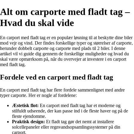
Alt om carporte med fladt tag –
Hvad du skal vide
En carport med fladt tag er en populær løsning til at beskytte dine biler
mod vejr og vind. Der findes forskellige typer og størrelser af carporte,
herunder dobbelt carporte og carporte med plads til 2 biler. I denne
artikel vil vi guide dig gennem de forskellige muligheder og hvad du
skal være opmærksom på, når du overvejer at investere i en carport
med fladt tag.
Fordele ved en carport med fladt tag
En carport med fladt tag har flere fordele sammenlignet med andre
typer carporte. Her er nogle af fordelene:
Æstetisk flot:
En carport med fladt tag har et moderne og
stilfuldt udseende, der kan passe ind i de fleste haver og på de
fleste ejendomme.
Praktisk design:
Et fladt tag gør det nemt at installere
solcellepaneler eller regnvandsopsamlingssystemer på din
carport.