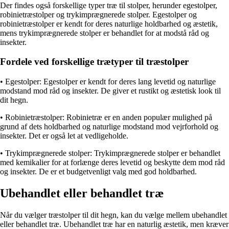
Der findes også forskellige typer træ til stolper, herunder egestolper,
robinietræstolper og trykimprægnerede stolper. Egestolper og
robinietræstolper er kendt for deres naturlige holdbarhed og æstetik,
mens trykimprægnerede stolper er behandlet for at modstå råd og
insekter.
Fordele ved forskellige trætyper til træstolper
• Egestolper: Egestolper er kendt for deres lang levetid og naturlige
modstand mod råd og insekter. De giver et rustikt og æstetisk look til
dit hegn.
• Robinietræstolper: Robinietræ er en anden populær mulighed på
grund af dets holdbarhed og naturlige modstand mod vejrforhold og
insekter. Det er også let at vedligeholde.
• Trykimprægnerede stolper: Trykimprægnerede stolper er behandlet
med kemikalier for at forlænge deres levetid og beskytte dem mod råd
og insekter. De er et budgetvenligt valg med god holdbarhed.
Ubehandlet eller behandlet træ
Når du vælger træstolper til dit hegn, kan du vælge mellem ubehandlet
eller behandlet træ. Ubehandlet træ har en naturlig æstetik, men kræver