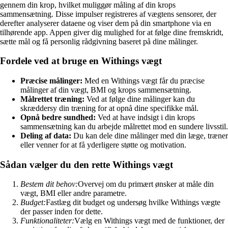
gennem din krop, hvilket muliggør måling af din krops
sammensætning. Disse impulser registreres af vægtens sensorer, der
derefter analyserer dataene og viser dem på din smartphone via en
tilhørende app. Appen giver dig mulighed for at følge dine fremskridt,
sætte mål og få personlig rådgivning baseret på dine målinger.
Fordele ved at bruge en Withings vægt
Præcise målinger:
Med en Withings vægt får du præcise
målinger af din vægt, BMI og krops sammensætning.
Målrettet træning:
Ved at følge dine målinger kan du
skræddersy din træning for at opnå dine specifikke mål.
Opnå bedre sundhed:
Ved at have indsigt i din krops
sammensætning kan du arbejde målrettet mod en sundere livsstil.
Deling af data:
Du kan dele dine målinger med din læge, træner
eller venner for at få yderligere støtte og motivation.
Sådan vælger du den rette Withings vægt
Bestem dit behov:
Overvej om du primært ønsker at måle din
vægt, BMI eller andre parametre.
Budget:
Fastlæg dit budget og undersøg hvilke Withings vægte
der passer inden for dette.
Funktionaliteter:
Vælg en Withings vægt med de funktioner, der