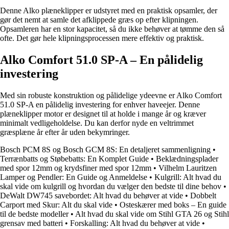
Denne Alko plæneklipper er udstyret med en praktisk opsamler, der
gør det nemt at samle det afklippede græs op efter klipningen.
Opsamleren har en stor kapacitet, så du ikke behøver at tømme den så
ofte. Det gør hele klipningsprocessen mere effektiv og praktisk.
Alko Comfort 51.0 SP-A – En pålidelig
investering
Med sin robuste konstruktion og pålidelige ydeevne er Alko Comfort
51.0 SP-A en pålidelig investering for enhver haveejer. Denne
plæneklipper motor er designet til at holde i mange år og kræver
minimalt vedligeholdelse. Du kan derfor nyde en veltrimmet
græsplæne år efter år uden bekymringer.
Bosch PCM 8S og Bosch GCM 8S: En detaljeret sammenligning
•
Terrænbatts og Støbebatts: En Komplet Guide
•
Beklædningsplader
med spor 12mm og krydsfiner med spor 12mm
•
Vilhelm Lauritzen
Lamper og Pendler: En Guide og Anmeldelse
•
Kulgrill: Alt hvad du
skal vide om kulgrill og hvordan du vælger den bedste til dine behov
•
DeWalt DW745 savebordet: Alt hvad du behøver at vide
•
Dobbelt
Carport med Skur: Alt du skal vide
•
Osteskærer med boks – En guide
til de bedste modeller
•
Alt hvad du skal vide om Stihl GTA 26 og Stihl
grensav med batteri
•
Forskalling: Alt hvad du behøver at vide
•