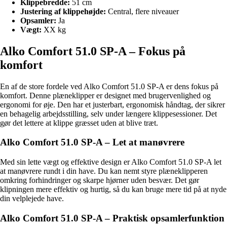
Klippebredde:
51 cm
Justering af klippehøjde:
Central, flere niveauer
Opsamler:
Ja
Vægt:
XX kg
Alko Comfort 51.0 SP-A – Fokus på
komfort
En af de store fordele ved Alko Comfort 51.0 SP-A er dens fokus på
komfort. Denne plæneklipper er designet med brugervenlighed og
ergonomi for øje. Den har et justerbart, ergonomisk håndtag, der sikrer
en behagelig arbejdsstilling, selv under længere klippesessioner. Det
gør det lettere at klippe græsset uden at blive træt.
Alko Comfort 51.0 SP-A – Let at manøvrere
Med sin lette vægt og effektive design er Alko Comfort 51.0 SP-A let
at manøvrere rundt i din have. Du kan nemt styre plæneklipperen
omkring forhindringer og skarpe hjørner uden besvær. Det gør
klipningen mere effektiv og hurtig, så du kan bruge mere tid på at nyde
din velplejede have.
Alko Comfort 51.0 SP-A – Praktisk opsamlerfunktion