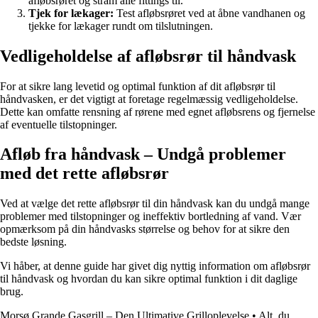
afløbsrøret og stram alle fittings til.
Tjek for lækager:
Test afløbsrøret ved at åbne vandhanen og
tjekke for lækager rundt om tilslutningen.
Vedligeholdelse af afløbsrør til håndvask
For at sikre lang levetid og optimal funktion af dit afløbsrør til
håndvasken, er det vigtigt at foretage regelmæssig vedligeholdelse.
Dette kan omfatte rensning af rørene med egnet afløbsrens og fjernelse
af eventuelle tilstopninger.
Afløb fra håndvask – Undgå problemer
med det rette afløbsrør
Ved at vælge det rette afløbsrør til din håndvask kan du undgå mange
problemer med tilstopninger og ineffektiv bortledning af vand. Vær
opmærksom på din håndvasks størrelse og behov for at sikre den
bedste løsning.
Vi håber, at denne guide har givet dig nyttig information om afløbsrør
til håndvask og hvordan du kan sikre optimal funktion i dit daglige
brug.
Morsø Grande Gasgrill – Den Ultimative Grilloplevelse
•
Alt, du