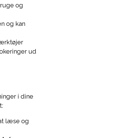
bruge og
en og kan
ærktøjer
lokeringer ud
ninger i dine
t:
at læse og