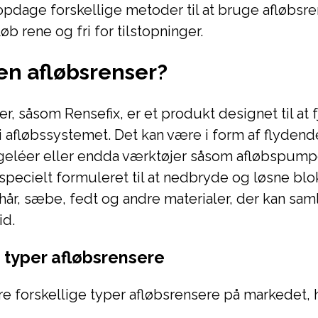
 opdage forskellige metoder til at bruge afløbsr
øb rene og fri for tilstopninger.
en afløbsrenser?
r, såsom Rensefix, er et produkt designet til at 
 i afløbssystemet. Det kan være i form af flydend
 geléer eller endda værktøjer såsom afløbspumpe
specielt formuleret til at nedbryde og løsne blo
 hår, sæbe, fedt og andre materialer, der kan saml
id.
e typer afløbsrensere
ere forskellige typer afløbsrensere på markedet,