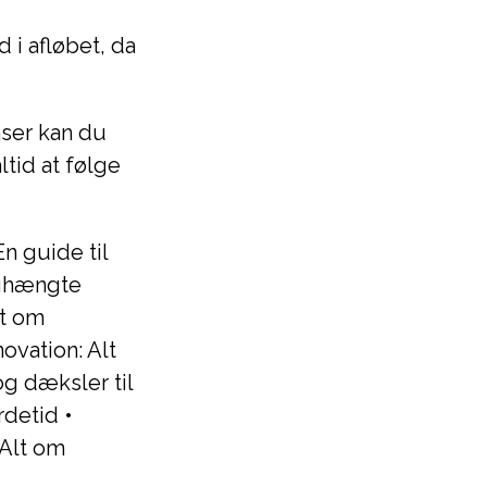
 i afløbet, da
nser kan du
tid at følge
n guide til
æghængte
t om
vation: Alt
g dæksler til
rdetid
•
Alt om