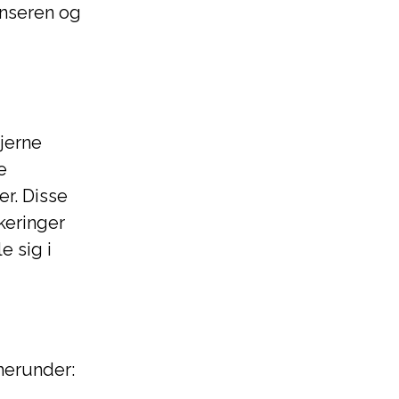
enseren og
fjerne
e
r. Disse
keringer
e sig i
 herunder: