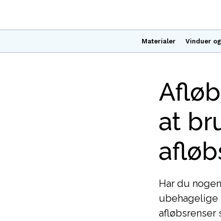
Materialer
Vinduer og
Afløb
at br
afløb
Har du nogens
ubehagelige 
afløbsrenser