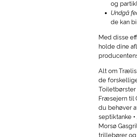
og partik
Undgå fed
de kan bi
Med disse eff
holde dine af
producentens 
Alt om Trælis
de forskellig
Toiletbørster
Fræsejern ti
du behøver a
septiktanke
•
Morsø Gasgril
trillebører og 