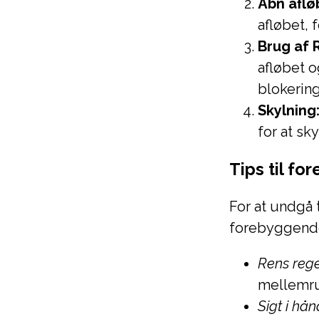
Åbn aflø
afløbet, 
Brug af 
afløbet o
blokerin
Skylning
for at sk
Tips til fo
For at undgå t
forebyggende
Rens reg
mellemrum
Sigt i hå