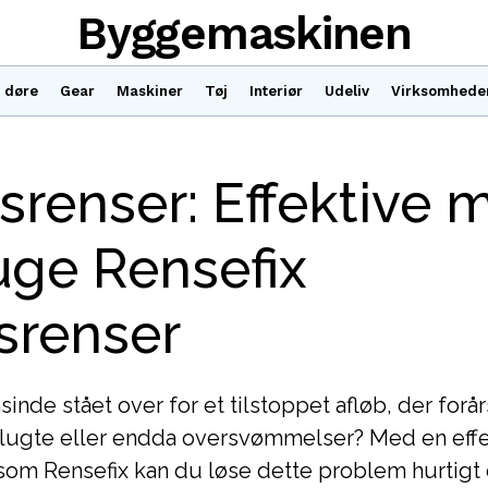
Byggemaskinen
 døre
Gear
Maskiner
Tøj
Interiør
Udeliv
Virksomhede
srenser: Effektive 
uge Rensefix
srenser
inde stået over for et tilstoppet afløb, der forå
lugte eller endda oversvømmelser? Med en effe
 som Rensefix kan du løse dette problem hurtigt