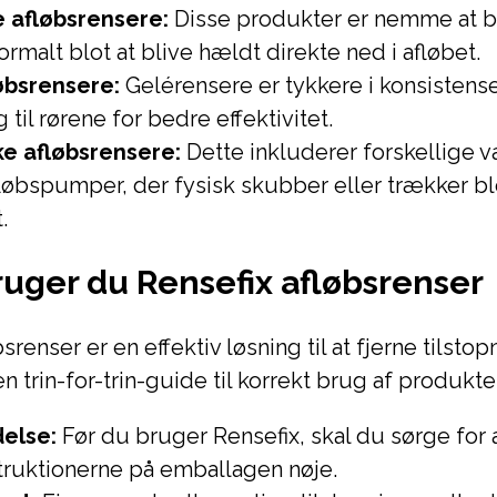
 afløbsrensere:
Disse produkter er nemme at 
rmalt blot at blive hældt direkte ned i afløbet.
øbsrensere:
Gelérensere er tykkere i konsistens
 til rørene for bedre effektivitet.
e afløbsrensere:
Dette inkluderer forskellige v
løbspumper, der fysisk skubber eller trækker b
.
uger du Rensefix afløbsrenser
srenser er en effektiv løsning til at fjerne tilstop
en trin-for-trin-guide til korrekt brug af produkte
else:
Før du bruger Rensefix, skal du sørge for 
truktionerne på emballagen nøje.