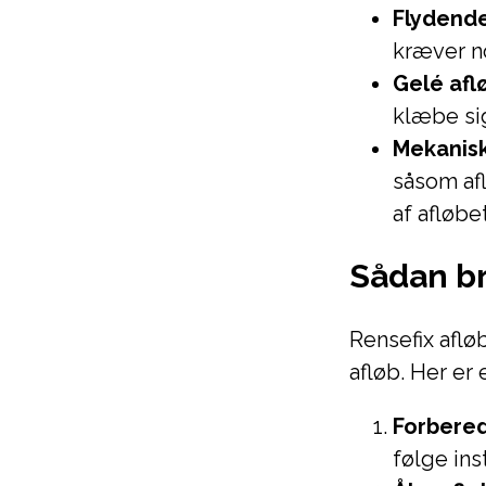
Flydende
kræver no
Gelé afl
klæbe sig
Mekanisk
såsom af
af afløbet
Sådan br
Rensefix afløb
afløb. Her er 
Forbered
følge ins