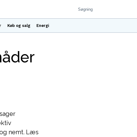
r
Køb og salg
Energi
måder
rsager
ktiv
 og nemt. Læs