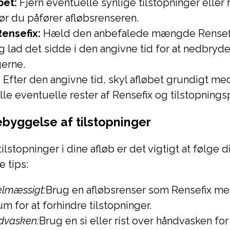
bet:
Fjern eventuelle synlige tilstopninger eller h
før du påfører afløbsrenseren.
Rensefix:
Hæld den anbefalede mængde Rensefi
g lad det sidde i den angivne tid for at nedbryd
gerne.
:
Efter den angivne tid, skyl afløbet grundigt me
ylle eventuelle rester af Rensefix og tilstopnings
rebyggelse af tilstopninger
ilstopninger i dine afløb er det vigtigt at følge d
 tips:
elmæssigt:
Brug en afløbsrenser som Rensefix m
 for at forhindre tilstopninger.
ndvasken:
Brug en si eller rist over håndvasken for