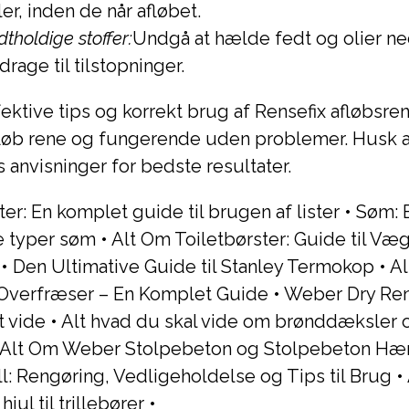
ler, inden de når afløbet.
tholdige stoffer:
Undgå at hælde fedt og olier ned
drage til tilstopninger.
ektive tips og korrekt brug af Rensefix afløbsre
løb rene og fungerende uden problemer. Husk al
anvisninger for bedste resultater.
ter: En komplet guide til brugen af lister
•
Søm: E
e typer søm
•
Alt Om Toiletbørster: Guide til V
•
Den Ultimative Guide til Stanley Termokop
•
Al
l Overfræser – En Komplet Guide
•
Weber Dry Reno
t vide
•
Alt hvad du skal vide om brønddæksler o
Alt Om Weber Stolpebeton og Stolpebeton Hæ
l: Rengøring, Vedligeholdelse og Tips til Brug
•
hjul til trillebører
•