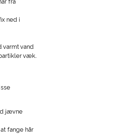
år fra
x ned i
e
d varmt vand
partikler væk.
isse
ed jævne
 at fange hår