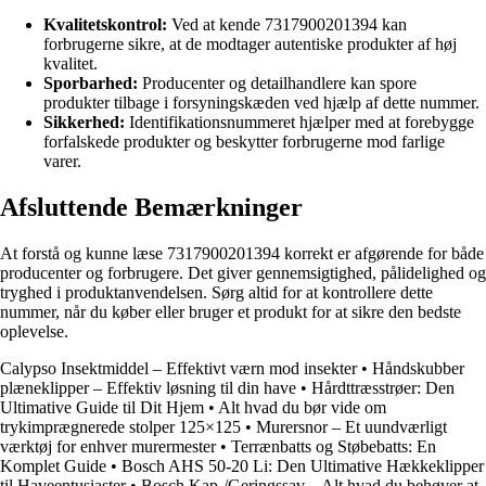
Kvalitetskontrol:
Ved at kende 7317900201394 kan
forbrugerne sikre, at de modtager autentiske produkter af høj
kvalitet.
Sporbarhed:
Producenter og detailhandlere kan spore
produkter tilbage i forsyningskæden ved hjælp af dette nummer.
Sikkerhed:
Identifikationsnummeret hjælper med at forebygge
forfalskede produkter og beskytter forbrugerne mod farlige
varer.
Afsluttende Bemærkninger
At forstå og kunne læse 7317900201394 korrekt er afgørende for både
producenter og forbrugere. Det giver gennemsigtighed, pålidelighed og
tryghed i produktanvendelsen. Sørg altid for at kontrollere dette
nummer, når du køber eller bruger et produkt for at sikre den bedste
oplevelse.
Calypso Insektmiddel – Effektivt værn mod insekter
•
Håndskubber
plæneklipper – Effektiv løsning til din have
•
Hårdttræsstrøer: Den
Ultimative Guide til Dit Hjem
•
Alt hvad du bør vide om
trykimprægnerede stolper 125×125
•
Murersnor – Et uundværligt
værktøj for enhver murermester
•
Terrænbatts og Støbebatts: En
Komplet Guide
•
Bosch AHS 50-20 Li: Den Ultimative Hækkeklipper
til Haveentusiaster
•
Bosch Kap-/Geringssav – Alt hvad du behøver at